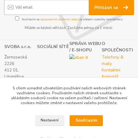
Přihlásit se
Souhlasím se
zpracováním osobních údajů
za účelem rozesílky newsletteru.
Můžete se kdykoli odhlásit. Zasíláme jednou za 1 měsíc.
SPRÁVA WEBU
O
SVOBA s.r.o.
SOCIÁLNÍ SÍTĚ
/ E-SHOPU
SPOLEČNOSTI
Žernosecká
Telefony &
2226
maily
412 01,
Kontaktní
Litoměřice
formulář
TEL.:
O nás
S cílem usnadnit uživatelům používání našich webových stránek
(+420) 416 733
využíváme cookies. Používáním našich stránek souhlasíte s
051
ukládáním souborů cookie na vašem počítači / zařízení. Nastavení
IČ: 27265382
cookies můžete změnit v nastavení vašeho prohlížeče.
DIČ:
CZ27265382
Souhlasím
Nastavení
Katalog internetových obchodů