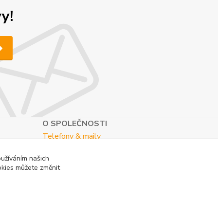
y!
O SPOLEČNOSTI
Telefony & maily
Kontaktní formulář
oužíváním našich
O nás
okies můžete změnit