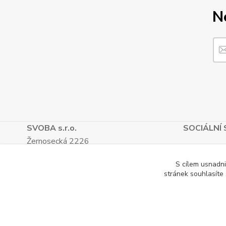
N
SVOBA s.r.o.
SOCIÁLNÍ 
Žernosecká 2226
412 01, Litoměřice
S cílem usnadni
TEL.: (+420) 416 733 051
stránek souhlasíte
IČ: 27265382
DIČ: CZ27265382
Katalog internetových obchodů