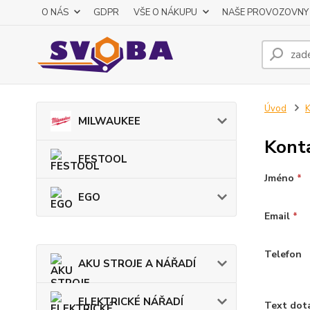
O NÁS
GDPR
VŠE O NÁKUPU
NAŠE PROVOZOVNY
Úvod
MILWAUKEE
Kont
FESTOOL
Jméno
*
EGO
Email
*
Telefon
AKU STROJE A NÁŘADÍ
ELEKTRICKÉ NÁŘADÍ
Text dot