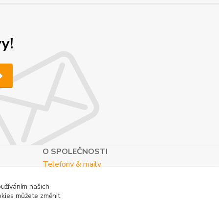
y!
O SPOLEČNOSTI
Telefony & maily
Kontaktní formulář
oužíváním našich
O nás
okies můžete změnit