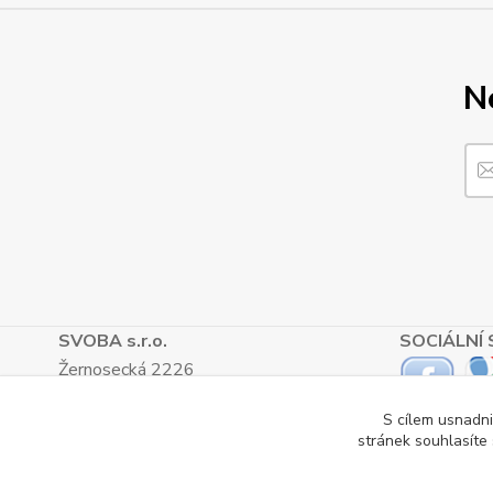
N
SVOBA s.r.o.
SOCIÁLNÍ 
Žernosecká 2226
412 01, Litoměřice
S cílem usnadni
TEL.: (+420) 416 733 051
stránek souhlasíte
IČ: 27265382
DIČ: CZ27265382