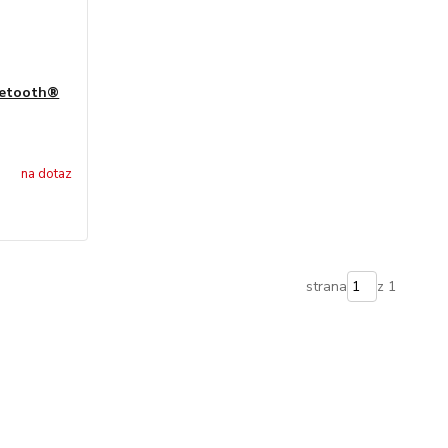
uetooth®
na dotaz
strana
z 1