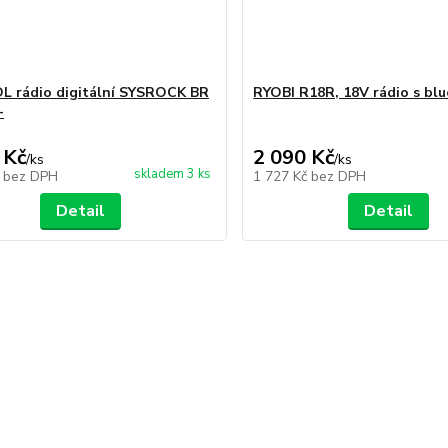
 rádio digitální SYSROCK BR
RYOBI R18R, 18V rádio s bl
+
 Kč
2 090 Kč
/
ks
/
ks
skladem 3 ks
č
bez DPH
1 727 Kč
bez DPH
Detail
Detail