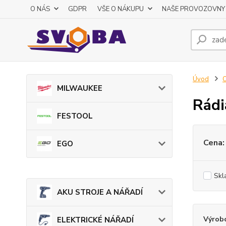
O NÁS
GDPR
VŠE O NÁKUPU
NAŠE PROVOZOVNY
Úvod
O
MILWAUKEE
Rádi
FESTOOL
Cena:
EGO
Skl
AKU STROJE A NÁŘADÍ
Výrob
ELEKTRICKÉ NÁŘADÍ