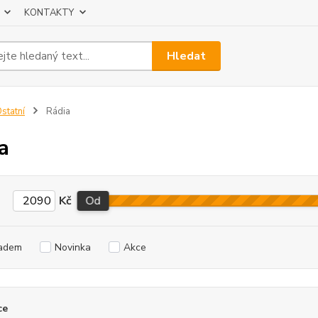
KONTAKTY
Hledat
statní
Rádia
a
Kč
Od
adem
Novinka
Akce
ce