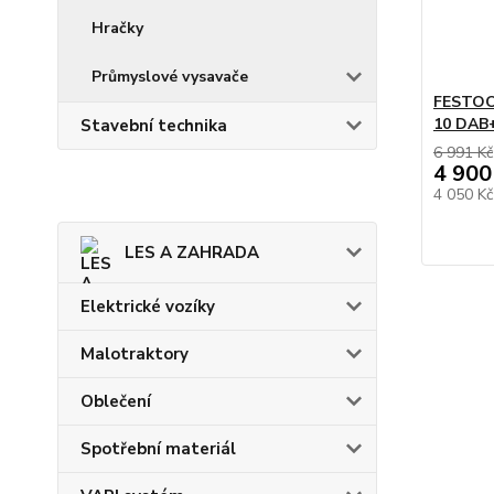
Hračky
Průmyslové vysavače
FESTOOL
10 DAB
Stavební technika
6 991 Kč
4 900
4 050 K
LES A ZAHRADA
Elektrické vozíky
Malotraktory
Oblečení
Spotřební materiál