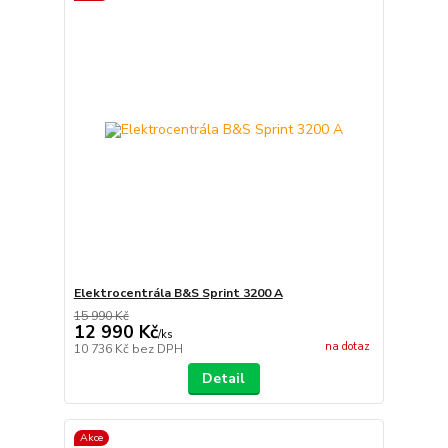
Elektrocentrála B&S Sprint 3200 A
15 990 Kč
12 990 Kč
/
ks
na dotaz
10 736 Kč
bez DPH
Detail
Akce