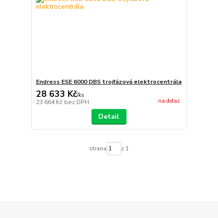
Endress ESE 6000 DBS trojfázová elektrocentrála
28 633 Kč
/
ks
na dotaz
23 664 Kč
bez DPH
Detail
strana
z 1