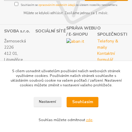
Souhlasím se
zpracováním osobních údajů
za účelem rozesílky newsletteru.
Můžete se kdykoli odhlásit. Zasíláme jednou za 1 měsíc.
SPRÁVA WEBU
O
SVOBA s.r.o.
SOCIÁLNÍ SÍTĚ
/ E-SHOPU
SPOLEČNOSTI
Žernosecká
Telefony &
2226
maily
412 01,
Kontaktní
Litoměřice
formulář
TEL.:
O nás
S cílem usnadnit uživatelům používání našich webových stránek
(+420) 416 733
využíváme cookies. Používáním našich stránek souhlasíte s
051
ukládáním souborů cookie na vašem počítači / zařízení. Nastavení
IČ: 27265382
cookies můžete změnit v nastavení vašeho prohlížeče.
DIČ:
CZ27265382
Souhlasím
Nastavení
Katalog internetových obchodů
Souhlas můžete odmítnout
zde
.
Vytvořeno na
Eshop-rychle.cz