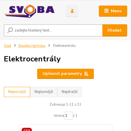
Menu
Hledat
Úvod
Stavební technika
Elektrocentrály
Elektrocentrály
Upřesnit parametry
Nejnovější
Nejlevnější
Nejdražší
Zobrazuji 1-11 z 11
strana
z 1
Akce