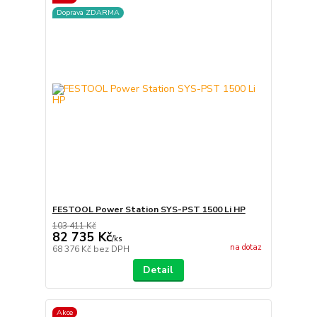
Doprava ZDARMA
FESTOOL Power Station SYS-PST 1500 Li HP
103 411 Kč
82 735 Kč
/
ks
na dotaz
68 376 Kč
bez DPH
Detail
Akce