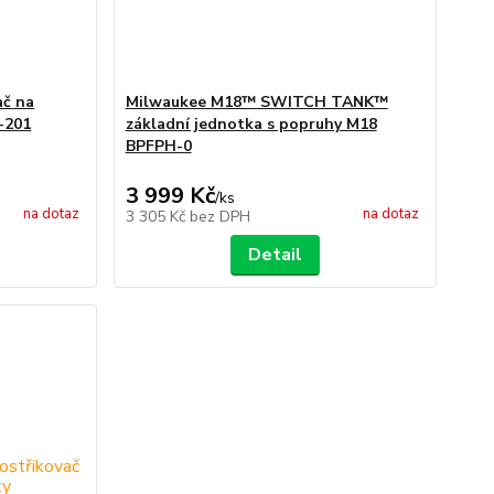
ač na
Milwaukee M18™ SWITCH TANK™
-201
základní jednotka s popruhy M18
BPFPH-0
3 999 Kč
/
ks
na dotaz
na dotaz
3 305 Kč
bez DPH
Detail