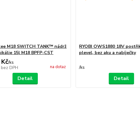
kee M18 SWITCH TANK™ nádrž
RYOBI OWS1880 18V postři
ikálie 15l M18 BPFP-CST
plevel, bez aku a nabíječky
 Kč
/
ks
na dotaz
/
ks
č
bez DPH
Detail
Detail