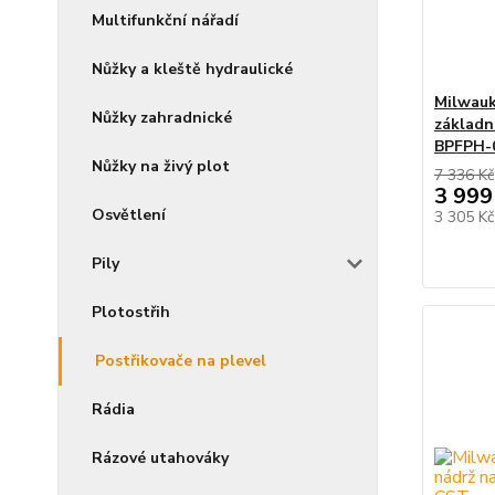
Multifunkční nářadí
Nůžky a kleště hydraulické
Milwau
Nůžky zahradnické
základn
BPFPH-
Nůžky na živý plot
7 336 Kč
3 999
Osvětlení
3 305 K
Pily
Plotostřih
Postřikovače na plevel
Rádia
Rázové utahováky