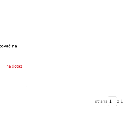
kovač na
na dotaz
strana
z 1