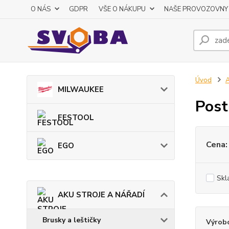
O NÁS
GDPR
VŠE O NÁKUPU
NAŠE PROVOZOVNY
Úvod
MILWAUKEE
Post
FESTOOL
Cena:
EGO
Skl
AKU STROJE A NÁŘADÍ
Brusky a leštičky
Výrob