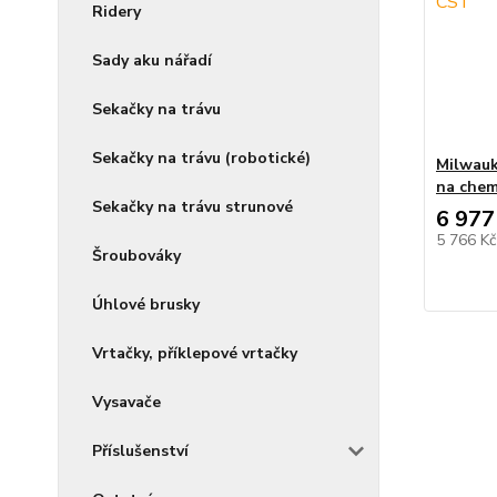
Ridery
Sady aku nářadí
Sekačky na trávu
Sekačky na trávu (robotické)
Milwau
na chem
Sekačky na trávu strunové
6 977
5 766 K
Šroubováky
Úhlové brusky
Vrtačky, příklepové vrtačky
Vysavače
Příslušenství