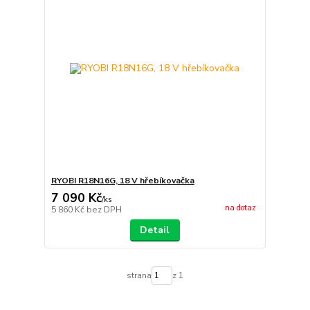
RYOBI R18N16G, 18 V hřebíkovačka
7 090 Kč
/
ks
na dotaz
5 860 Kč
bez DPH
Detail
strana
z 1