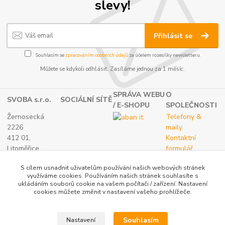
slevy!
Přihlásit se
Souhlasím se
zpracováním osobních údajů
za účelem rozesílky newsletteru.
Můžete se kdykoli odhlásit. Zasíláme jednou za 1 měsíc.
SPRÁVA WEBU
O
SVOBA s.r.o.
SOCIÁLNÍ SÍTĚ
/ E-SHOPU
SPOLEČNOSTI
Žernosecká
Telefony &
2226
maily
412 01,
Kontaktní
Litoměřice
formulář
TEL.:
O nás
S cílem usnadnit uživatelům používání našich webových stránek
(+420) 416 733
využíváme cookies. Používáním našich stránek souhlasíte s
051
ukládáním souborů cookie na vašem počítači / zařízení. Nastavení
IČ: 27265382
cookies můžete změnit v nastavení vašeho prohlížeče.
DIČ:
CZ27265382
Souhlasím
Nastavení