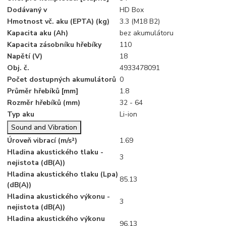
Dodávaný v
HD Box
Hmotnost vč. aku (EPTA) (kg)
3.3 (M18 B2)
Kapacita aku (Ah)
bez akumulátoru
Kapacita zásobníku hřebíky
110
Napětí (V)
18
Obj. č.
4933478091
Počet dostupných akumulátorů
0
Průměr hřebíků [mm]
1.8
Rozměr hřebíků (mm)
32 - 64
Typ aku
Li-ion
Sound and Vibration
Úroveň vibrací (m/s²)
1.69
Hladina akustického tlaku -
3
nejistota (dB(A))
Hladina akustického tlaku (Lpa)
85.13
(dB(A))
Hladina akustického výkonu -
3
nejistota (dB(A))
Hladina akustického výkonu
96.13