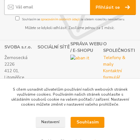
Přihlásit se
Souhlasím se
zpracováním osobních údajů
za účelem rozesílky newsletteru.
Můžete se kdykoli odhlásit. Zasíláme jednou za 1 měsíc.
SPRÁVA WEBU
O
SVOBA s.r.o.
SOCIÁLNÍ SÍTĚ
/ E-SHOPU
SPOLEČNOSTI
Žernosecká
Telefony &
2226
maily
412 01,
Kontaktní
Litoměřice
formulář
TEL.:
O nás
S cílem usnadnit uživatelům používání našich webových stránek
(+420) 416 733
využíváme cookies. Používáním našich stránek souhlasíte s
051
ukládáním souborů cookie na vašem počítači / zařízení. Nastavení
IČ: 27265382
cookies můžete změnit v nastavení vašeho prohlížeče.
DIČ:
CZ27265382
Souhlasím
Nastavení
Katalog internetových obchodů