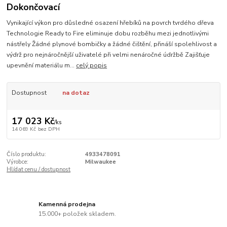
Dokončovací
Vynikající výkon pro důsledné osazení hřebíků na povrch tvrdého dřeva
Technologie Ready to Fire eliminuje dobu rozběhu mezi jednotlivými
nástřely Žádné plynové bombičky a žádné čištění, přináší spolehlivost a
výdrž pro nejnáročnější uživatelé při velmi nenáročné údržbě Zajišťuje
upevnění materiálu m...
celý popis
Dostupnost
na dotaz
17 023 Kč
/
ks
14 069 Kč
bez DPH
Číslo produktu:
4933478091
Výrobce:
Milwaukee
Hlídat cenu / dostupnost
Kamenná prodejna
15.000+ položek skladem.