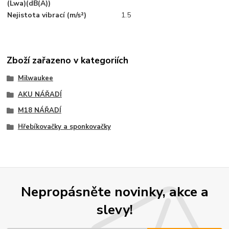
(Lwa)(dB(A))
Nejistota vibrací (m/s²)
1.5
Zboží zařazeno v kategoriích
Milwaukee
AKU NÁŘADÍ
M18 NÁŘADÍ
Hřebíkovačky a sponkovačky
Nepropásněte novinky, akce a
slevy!