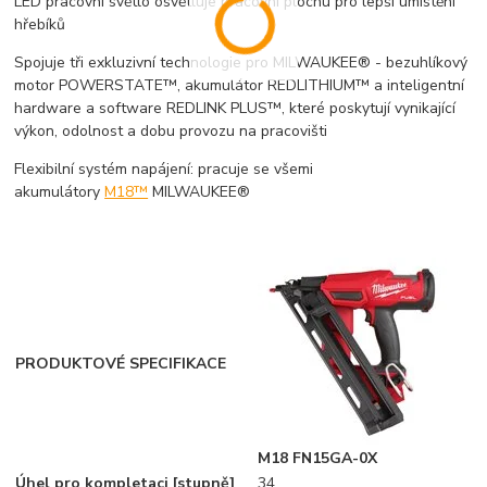
LED pracovní světlo osvětluje pracovní plochu pro lepší umístění
hřebíků
Spojuje tři exkluzivní technologie pro MILWAUKEE® - bezuhlíkový
motor POWERSTATE™, akumulátor REDLITHIUM™ a inteligentní
hardware a software REDLINK PLUS™, které poskytují vynikající
výkon, odolnost a dobu provozu na pracovišti
Flexibilní systém napájení: pracuje se všemi
akumulátory
M18™
MILWAUKEE®
PRODUKTOVÉ SPECIFIKACE
M18 FN15GA-0X
Úhel pro kompletaci [stupně]
34