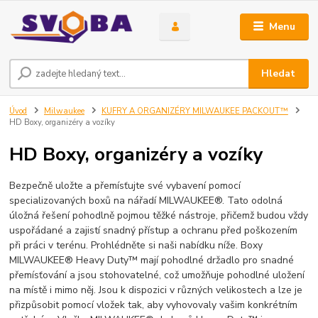
Menu
Hledat
Úvod
Milwaukee
KUFRY A ORGANIZÉRY MILWAUKEE PACKOUT™
HD Boxy, organizéry a vozíky
HD Boxy, organizéry a vozíky
Bezpečně uložte a přemísťujte své vybavení pomocí
specializovaných boxů na nářadí MILWAUKEE®. Tato odolná
úložná řešení pohodlně pojmou těžké nástroje, přičemž budou vždy
uspořádané a zajistí snadný přístup a ochranu před poškozením
při práci v terénu. Prohlédněte si naši nabídku níže. Boxy
MILWAUKEE® Heavy Duty™ mají pohodlné držadlo pro snadné
přemísťování a jsou stohovatelné, což umožňuje pohodlné uložení
na místě i mimo něj. Jsou k dispozici v různých velikostech a lze je
přizpůsobit pomocí vložek tak, aby vyhovovaly vašim konkrétním