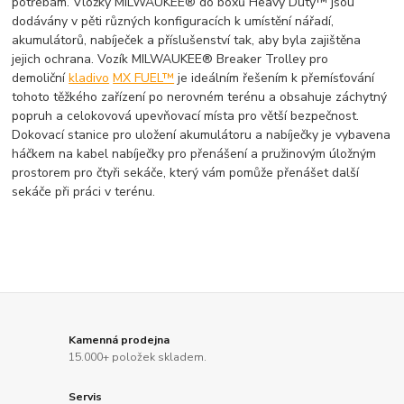
potřebám. Vložky MILWAUKEE® do boxů Heavy Duty™ jsou
dodávány v pěti různých konfiguracích k umístění nářadí,
akumulátorů, nabíječek a příslušenství tak, aby byla zajištěna
jejich ochrana. Vozík MILWAUKEE® Breaker Trolley pro
demoliční
kladivo
MX FUEL™
je ideálním řešením k přemísťování
tohoto těžkého zařízení po nerovném terénu a obsahuje záchytný
popruh a celokovová upevňovací místa pro větší bezpečnost.
Dokovací stanice pro uložení akumulátoru a nabíječky je vybavena
háčkem na kabel nabíječky pro přenášení a pružinovým úložným
prostorem pro čtyři sekáče, který vám pomůže přenášet další
sekáče při práci v terénu.
Kamenná prodejna
15.000+ položek skladem.
Servis