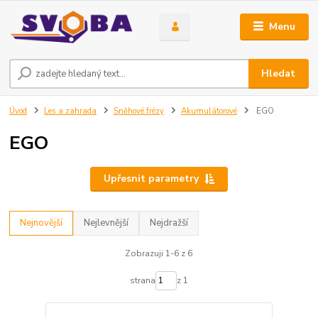
Menu
Hledat
Úvod
Les a zahrada
Sněhové frézy
Akumulátorové
EGO
EGO
Upřesnit parametry
Nejnovější
Nejlevnější
Nejdražší
Zobrazuji 1-6 z 6
strana
z 1