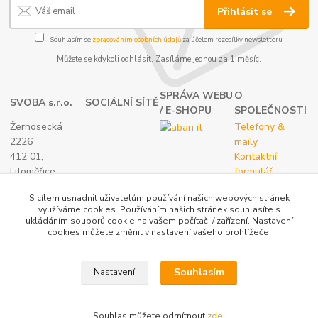
Přihlásit se
Souhlasím se
zpracováním osobních údajů
za účelem rozesílky newsletteru.
Můžete se kdykoli odhlásit. Zasíláme jednou za 1 měsíc.
SPRÁVA WEBU
O
SVOBA s.r.o.
SOCIÁLNÍ SÍTĚ
/ E-SHOPU
SPOLEČNOSTI
Žernosecká
Telefony &
2226
maily
412 01,
Kontaktní
Litoměřice
formulář
TEL.:
O nás
S cílem usnadnit uživatelům používání našich webových stránek
(+420) 416 733
využíváme cookies. Používáním našich stránek souhlasíte s
051
ukládáním souborů cookie na vašem počítači / zařízení. Nastavení
IČ: 27265382
cookies můžete změnit v nastavení vašeho prohlížeče.
DIČ:
CZ27265382
Souhlasím
Nastavení
Katalog internetových obchodů
Souhlas můžete odmítnout
zde
.