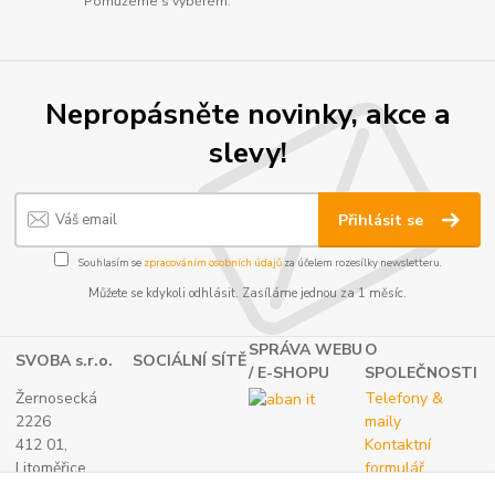
Pomůžeme s výběrem.
Nepropásněte novinky, akce a
slevy!
Přihlásit se
Souhlasím se
zpracováním osobních údajů
za účelem rozesílky newsletteru.
Můžete se kdykoli odhlásit. Zasíláme jednou za 1 měsíc.
SPRÁVA WEBU
O
SVOBA s.r.o.
SOCIÁLNÍ SÍTĚ
/ E-SHOPU
SPOLEČNOSTI
Žernosecká
Telefony &
2226
maily
412 01,
Kontaktní
Litoměřice
formulář
TEL.:
O nás