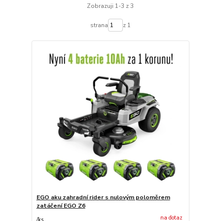
Zobrazuji 1-3 z 3
strana
z 1
EGO aku zahradní rider s nulovým poloměrem
zatáčení EGO Z6
na dotaz
/
ks