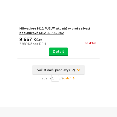
Milwaukee M12 FUEL™ aku nůžky prořezávací
bezuhlíkové M12 BLPRS-202
9 667 Kč
/
ks
na dotaz
7 989 Kč
bez DPH
Detail
Načíst další produkty (12)
strana
z 2
další