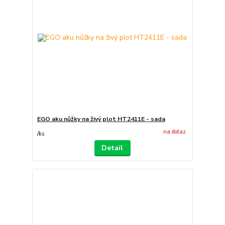
EGO aku nůžky na živý plot HT2411E - sada
na dotaz
/
ks
Detail