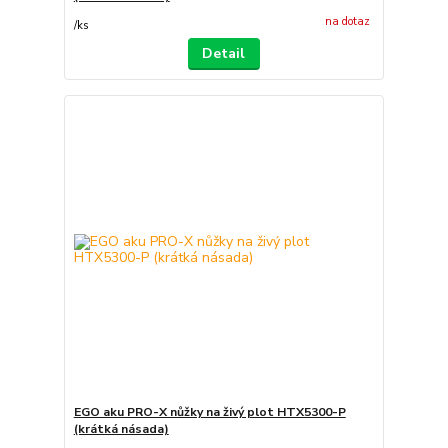
na dotaz
/
ks
Detail
EGO aku PRO-X nůžky na živý plot HTX5300-P
(krátká násada)