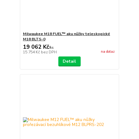
Milwaukee M18 FUEL™ aku nůžky teleskopické
M18 BLTS-0
19 062 Kč
/
ks
na dotaz
15 754 Kč
bez DPH
Detail