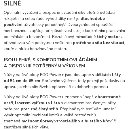
SILNÉ
Optimální vyvážení a bezpečné ovládání díky otočné ovládací
rukojeti má celou řadu výhod, díky nimž je
dlouhodobé
používání
uživatelsky pohodlnější. Dvourychlostní spouštěcí
mechanizmus zajišťuje přizpůsobivost stroje konkrétním pracovním
podmínkám a bezpečnost. Bezuhlíkový, mimořádně
tichý motor
a
převodovka vám poskytnou veškerou
potřebnou sílu bez vibrací
,
kouře a hluku benzínového motoru.
JSOU LEHKÉ, S KOMFORTNÍM OVLÁDÁNÍM
A DISPONUJÍ POTŘEBNÝM VÝKONEM
Nůžky na živé ploty EGO Power+ jsou dostupné
v délkách lišty
od 51 cm do 65 cm
. Správným výběrem tedy pokryjí požadavky na
úpravu jakéhokoliv živého oplocení či ozdobného porostu.
Nůžky na živé ploty EGO Power+ znamenají např.
oboustranné
ostří
,
laserem vyříznutá lišta
s diamantem broušenými břity
nože pro
precizně čistý střih
. Přepínač rychlostí Vám umožní
výběr optimální rychlosti kmitů a velká rozteč zubů
znamená
možnost úpravy vzrostlejšího a hustšího křoví
či
zastřižení silnějších větví.