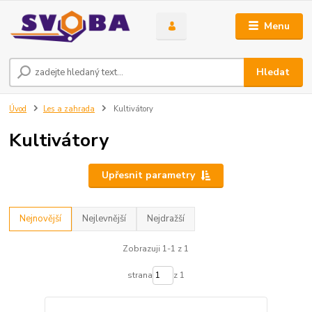
Menu
Hledat
Úvod
Les a zahrada
Kultivátory
Kultivátory
Upřesnit parametry
Nejnovější
Nejlevnější
Nejdražší
Zobrazuji 1-1 z 1
strana
z 1