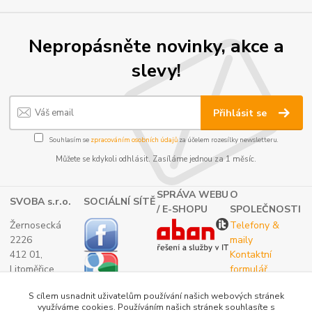
Nepropásněte novinky, akce a
slevy!
Přihlásit se
Souhlasím se
zpracováním osobních údajů
za účelem rozesílky newsletteru.
Můžete se kdykoli odhlásit. Zasíláme jednou za 1 měsíc.
SPRÁVA WEBU
O
SVOBA s.r.o.
SOCIÁLNÍ SÍTĚ
/ E-SHOPU
SPOLEČNOSTI
Žernosecká
Telefony &
2226
maily
412 01,
Kontaktní
Litoměřice
formulář
TEL.:
O nás
S cílem usnadnit uživatelům používání našich webových stránek
(+420) 416 733
využíváme cookies. Používáním našich stránek souhlasíte s