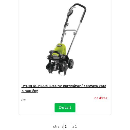
RYOBI RCP1225 1200 W kultivátor / sestava kola
a radličky
na dotaz
/
ks
Detail
strana
z 1