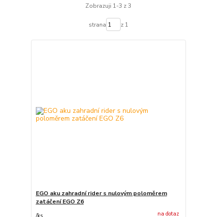
Zobrazuji 1-3 z 3
strana
z 1
EGO aku zahradní rider s nulovým poloměrem
zatáčení EGO Z6
na dotaz
/
ks