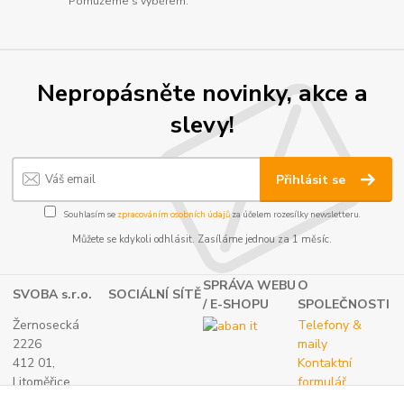
Pomůžeme s výběrem.
Nepropásněte novinky, akce a
slevy!
Přihlásit se
Souhlasím se
zpracováním osobních údajů
za účelem rozesílky newsletteru.
Můžete se kdykoli odhlásit. Zasíláme jednou za 1 měsíc.
SPRÁVA WEBU
O
SVOBA s.r.o.
SOCIÁLNÍ SÍTĚ
/ E-SHOPU
SPOLEČNOSTI
Žernosecká
Telefony &
2226
maily
412 01,
Kontaktní
Litoměřice
formulář
TEL.:
O nás