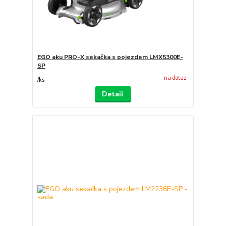
EGO aku PRO-X sekačka s pojezdem LMX5300E-
SP
na dotaz
/
ks
Detail