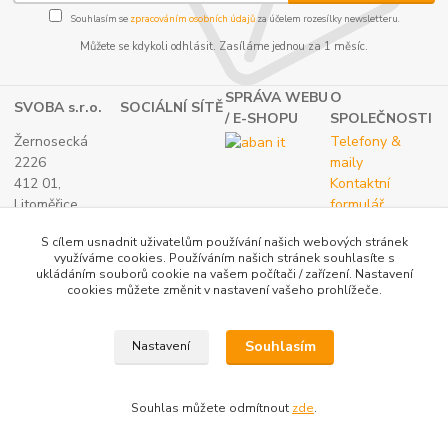
Souhlasím se
zpracováním osobních údajů
za účelem rozesílky newsletteru.
Můžete se kdykoli odhlásit. Zasíláme jednou za 1 měsíc.
SPRÁVA WEBU
O
SVOBA s.r.o.
SOCIÁLNÍ SÍTĚ
/ E-SHOPU
SPOLEČNOSTI
Žernosecká
Telefony &
2226
maily
412 01,
Kontaktní
Litoměřice
formulář
TEL.:
O nás
S cílem usnadnit uživatelům používání našich webových stránek
(+420) 416 733
využíváme cookies. Používáním našich stránek souhlasíte s
051
ukládáním souborů cookie na vašem počítači / zařízení. Nastavení
IČ: 27265382
cookies můžete změnit v nastavení vašeho prohlížeče.
DIČ:
CZ27265382
Souhlasím
Nastavení
Katalog internetových obchodů
Souhlas můžete odmítnout
zde
.
Vytvořeno na
Eshop-rychle.cz