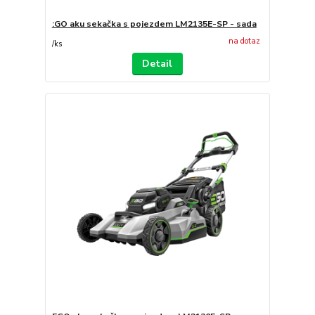
:GO aku sekačka s pojezdem LM2135E-SP - sada
na dotaz
/
ks
Detail