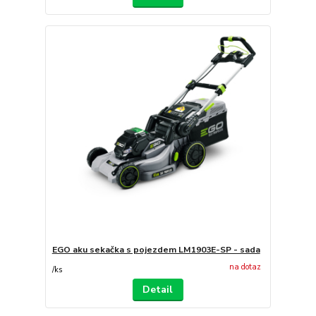
EGO aku sekačka s pojezdem LM1903E-SP - sada
na dotaz
/
ks
Detail