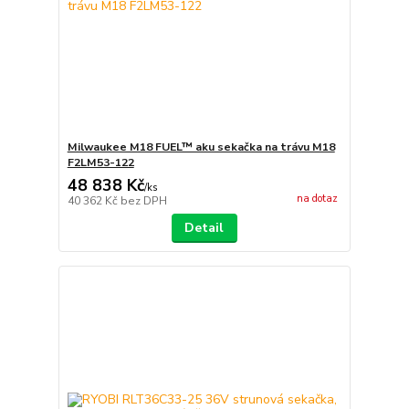
Milwaukee M18 FUEL™ aku sekačka na trávu M18
F2LM53-122
48 838 Kč
/
ks
na dotaz
40 362 Kč
bez DPH
Detail