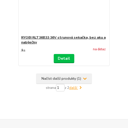
RYOBI RLT36B33 36V strunová sekačka, bez aku a
nabíječky
na dotaz
/
ks
Detail
Načíst další produkty (1)
strana
z 2
další