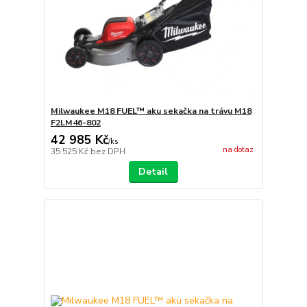
Milwaukee M18 FUEL™ aku sekačka na trávu M18
F2LM46-802
42 985 Kč
/
ks
na dotaz
35 525 Kč
bez DPH
Detail