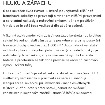
HLUKU A ZÁPACHU
Řada sekaček EGO Power +, které jsou výrazně tišší než
benzinové sekačky se provozují s mnohem nižšími provozními
a servisními náklady a nulovými emisemi během používání.
V nabídce je celá řada velikostí dle záběru sečení.
Výkonný elektromotor vám zajistí neustálou kontrolu nad kvalitou
sekání. Na jedno nabití vám baterie poskytne energii na posekání
travnaté plochy o velikosti až 1 000 m² *. Automatická variabilní
rychlost s plynulou regulací jízdy u vybraných modelů poskytuje
optimální rychlost sekání, aby se maximálně využila kapacita
baterie a prodloužila se tak doba provozu sekačky při zachování
výkonu sečení trávy.
Funkce 3 v 1 umožňuje sekat, sekat a sbírat nebo mulčovat. LED
světlomety vám umožňují pracovat i za šera a usnadňují
manipulaci se sekačkou při uskladnění v méně osvětlených
místech. A až budete s prací hotovi, jednoduše skládací
konstrukce rukojeti vám značně usnadní čištění a skladování.