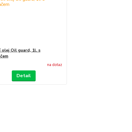
 olej Oil guard, 1l. s
ačem
na dotaz
Detail