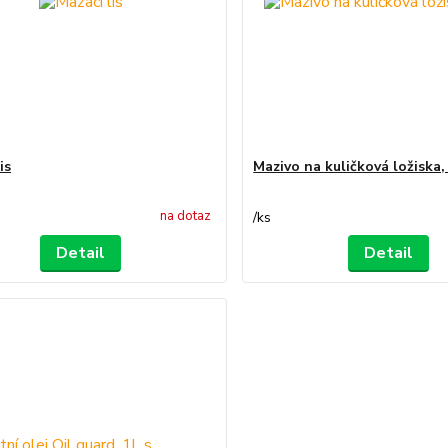
is
Mazivo na kuličková ložiska,
na dotaz
/
ks
Detail
Detail