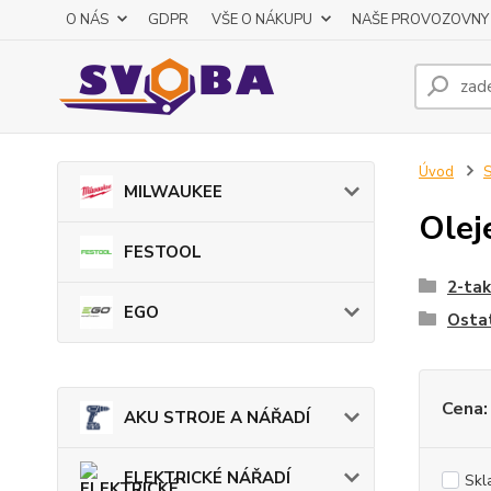
O NÁS
GDPR
VŠE O NÁKUPU
NAŠE PROVOZOVNY
Úvod
S
MILWAUKEE
Olej
FESTOOL
2-tak
EGO
Osta
Cena:
AKU STROJE A NÁŘADÍ
ELEKTRICKÉ NÁŘADÍ
Skl