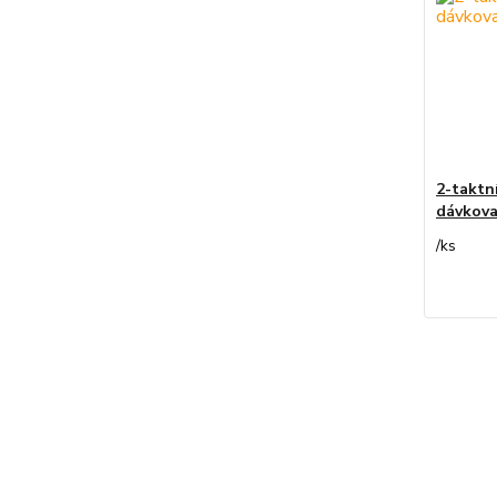
2-taktní
dávkov
/
ks