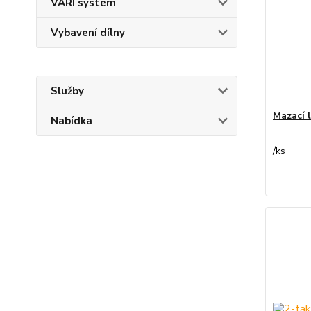
VARI systém
Vybavení dílny
Služby
Mazací l
Nabídka
/
ks