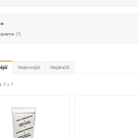
ce
qvarna
(7)
ější
Nejlevnější
Nejdražší
1-7 z 7