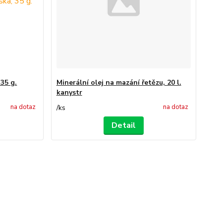
 35 g.
Minerální olej na mazání řetězu, 20 l.
kanystr
na dotaz
na dotaz
/
ks
Detail