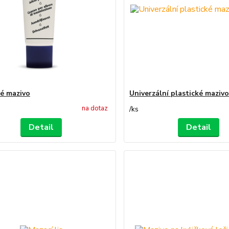
ké mazivo
Univerzální plastické mazivo
na dotaz
/
ks
Detail
Detail