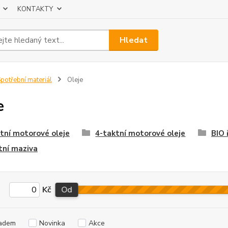
KONTAKTY
Hledat
potřební materiál
Oleje
e
tní motorové oleje
4-taktní motorové oleje
BIO 
tní maziva
Kč
Od
adem
Novinka
Akce