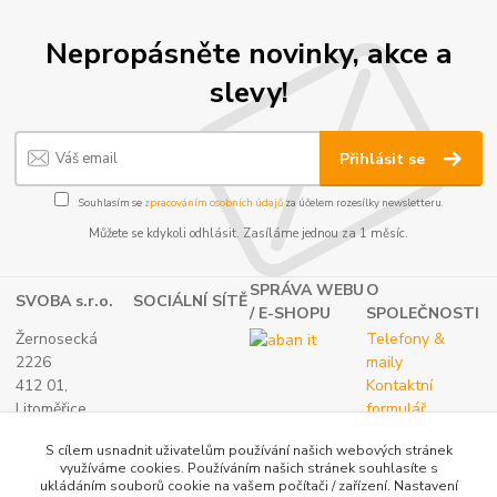
Nepropásněte novinky, akce a
slevy!
Přihlásit se
Souhlasím se
zpracováním osobních údajů
za účelem rozesílky newsletteru.
Můžete se kdykoli odhlásit. Zasíláme jednou za 1 měsíc.
SPRÁVA WEBU
O
SVOBA s.r.o.
SOCIÁLNÍ SÍTĚ
/ E-SHOPU
SPOLEČNOSTI
Žernosecká
Telefony &
2226
maily
412 01,
Kontaktní
Litoměřice
formulář
TEL.:
O nás
S cílem usnadnit uživatelům používání našich webových stránek
(+420) 416 733
využíváme cookies. Používáním našich stránek souhlasíte s
051
ukládáním souborů cookie na vašem počítači / zařízení. Nastavení