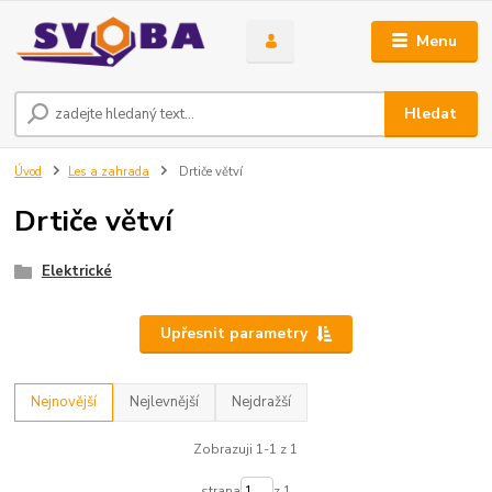
Menu
Hledat
Úvod
Les a zahrada
Drtiče větví
Drtiče větví
Elektrické
Upřesnit parametry
Nejnovější
Nejlevnější
Nejdražší
Zobrazuji 1-1 z 1
strana
z 1