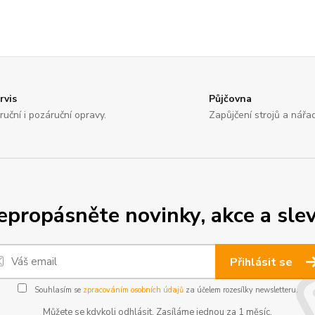
rvis
Půjčovna
ruční i pozáruční opravy.
Zapůjčení strojů a nářad
epropásněte novinky, akce a slev
Přihlásit se
Souhlasím se
zpracováním osobních údajů
za účelem rozesílky newsletteru.
Můžete se kdykoli odhlásit. Zasíláme jednou za 1 měsíc.