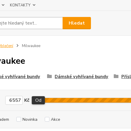
KONTAKTY
Hledat
blečení
Milwaukee
waukee
ké vyhřívané bundy
Dámské vyhřívané bundy
Přís
Kč
Od
adem
Novinka
Akce