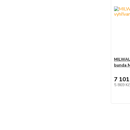
MILWAU
bunda M
7 101
5 869 K