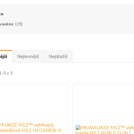
ce
waukee
(29)
ější
Nejlevnější
Nejdražší
1-5 z 5