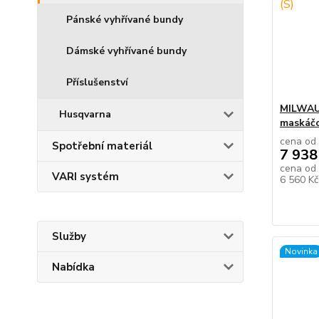
Pánské vyhřívané bundy
Dámské vyhřívané bundy
Příslušenství
MILWAU
Husqvarna
maskáčo
cena od
Spotřební materiál
7 938
cena od
VARI systém
6 560 K
Služby
Novinka
Nabídka