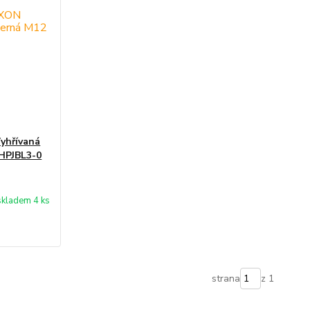
hřívaná
 HPJBL3-0
skladem 4 ks
strana
z 1