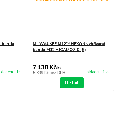
á bunda
MILWAUKEE M12™ HEXON vyhřívaná
bunda M12 HJCAMO7-0 (S)
7 138 Kč
/
ks
skladem 1 ks
skladem 1 ks
5 899 Kč
bez DPH
Detail