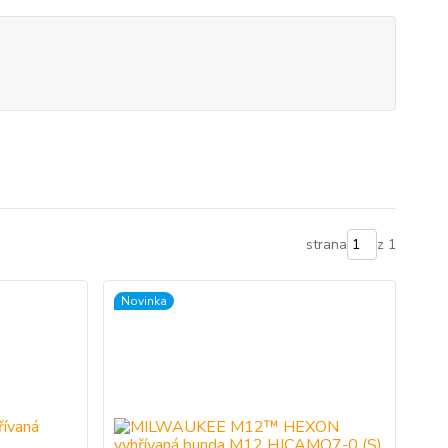
strana
z 1
Novinka