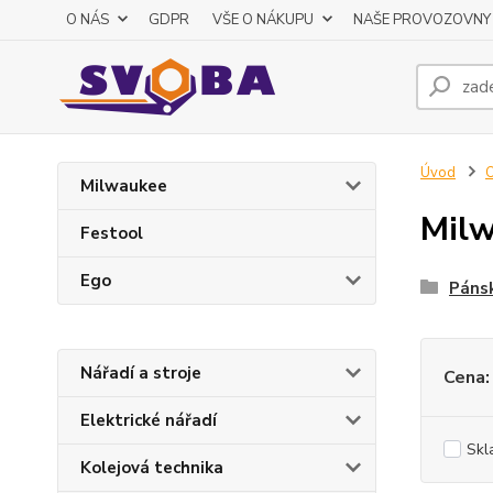
O NÁS
GDPR
VŠE O NÁKUPU
NAŠE PROVOZOVNY
Úvod
O
Milwaukee
Mil
Festool
Ego
Páns
Nářadí a stroje
Cena:
Elektrické nářadí
Skl
Kolejová technika