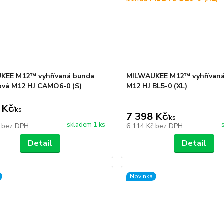
KEE M12™ vyhřívaná bunda
MILWAUKEE M12™ vyhřívan
vá M12 HJ CAMO6-0 (S)
M12 HJ BL5-0 (XL)
 Kč
/
ks
7 398 Kč
/
ks
skladem 1 ks
č
bez DPH
6 114 Kč
bez DPH
Detail
Detail
Novinka