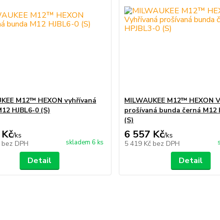
KEE M12™ HEXON vyhřívaná
MILWAUKEE M12™ HEXON Vy
12 HJBL6-0 (S)
prošívaná bunda černá M12
(S)
 Kč
6 557 Kč
/
ks
/
ks
skladem 6 ks
č
bez DPH
5 419 Kč
bez DPH
Detail
Detail