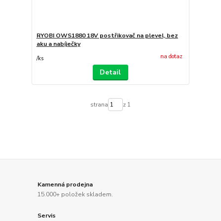
RYOBI OWS1880 18V postřikovač na plevel, bez
aku a nabíječky
na dotaz
/
ks
Detail
strana
z 1
Kamenná prodejna
15.000+ položek skladem.
Servis