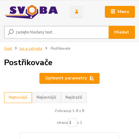
Menu
Hledat
Úvod
Les a zahrada
Postřikovače
Postřikovače
Upřesnit parametry
Nejnovější
Nejlevnější
Nejdražší
Zobrazuji 1-8 z 8
strana
z 1