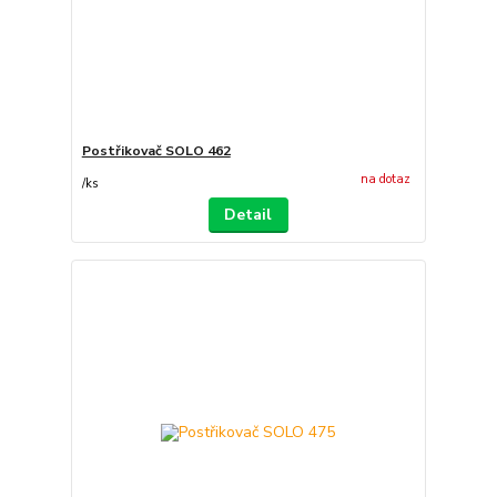
Postřikovač SOLO 462
na dotaz
/
ks
Detail