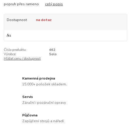
popruh přes rameno
celý popis
Dostupnost
na dotaz
/
ks
Číslo produktu:
462
Výrobce:
Solo
Hlídat cenu / dostupnost
Kamenná prodejna
15.000+ položek skladem.
Servis
Záruční i pozáruční opravy.
Půjčovna
Zapůjčení strojů a nářadí.