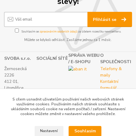
slevy!
Přihlásit se
Souhlasím se
zpracováním osobních údajů
za účelem rozesílky newsletteru.
Můžete se kdykoli odhlásit. Zasíláme jednou za 1 měsíc.
SPRÁVA WEBU
O
SVOBA s.r.o.
SOCIÁLNÍ SÍTĚ
/ E-SHOPU
SPOLEČNOSTI
Žernosecká
Telefony &
2226
maily
412 01,
Kontaktní
Litoměřice
formulář
TEL.:
O nás
S cílem usnadnit uživatelům používání našich webových stránek
(+420) 416 733
využíváme cookies. Používáním našich stránek souhlasíte s
051
ukládáním souborů cookie na vašem počítači / zařízení. Nastavení
IČ: 27265382
cookies můžete změnit v nastavení vašeho prohlížeče.
DIČ:
CZ27265382
Souhlasím
Nastavení