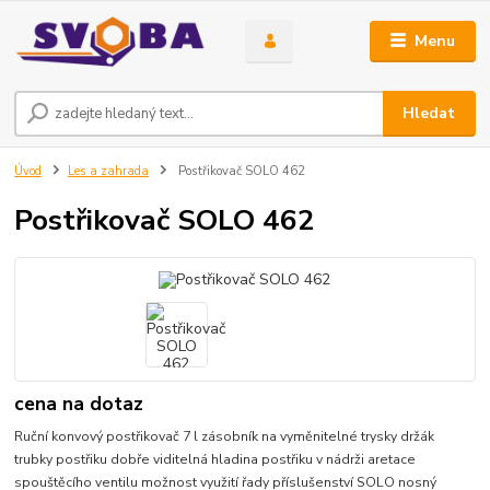
Menu
Hledat
Úvod
Les a zahrada
Postřikovač SOLO 462
Postřikovač SOLO 462
cena na dotaz
Ruční konvový postřikovač 7 l zásobník na vyměnitelné trysky držák
trubky postřiku dobře viditelná hladina postřiku v nádrži aretace
spouštěcího ventilu možnost využití řady příslušenství SOLO nosný