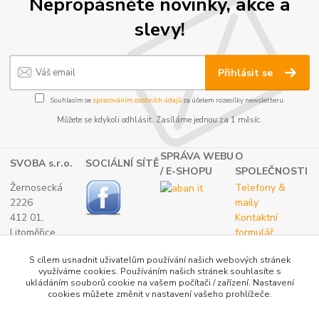
Nepropásněte novinky, akce a
slevy!
Přihlásit se
Souhlasím se
zpracováním osobních údajů
za účelem rozesílky newsletteru.
Můžete se kdykoli odhlásit. Zasíláme jednou za 1 měsíc.
SPRÁVA WEBU
O
SVOBA s.r.o.
SOCIÁLNÍ SÍTĚ
/ E-SHOPU
SPOLEČNOSTI
Žernosecká
Telefony &
2226
maily
412 01,
Kontaktní
Litoměřice
formulář
TEL.:
O nás
S cílem usnadnit uživatelům používání našich webových stránek
(+420) 416 733
využíváme cookies. Používáním našich stránek souhlasíte s
051
ukládáním souborů cookie na vašem počítači / zařízení. Nastavení
IČ: 27265382
cookies můžete změnit v nastavení vašeho prohlížeče.
DIČ: