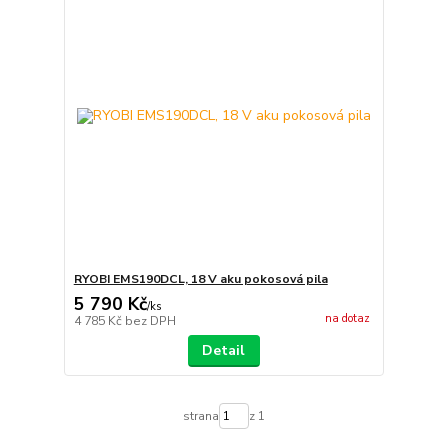
RYOBI EMS190DCL, 18 V aku pokosová pila
5 790 Kč
/
ks
na dotaz
4 785 Kč
bez DPH
Detail
strana
z 1