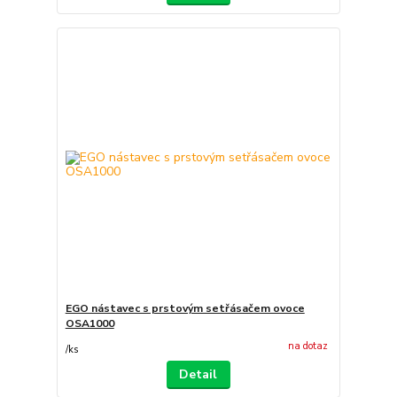
EGO nástavec s prstovým setřásačem ovoce
OSA1000
na dotaz
/
ks
Detail