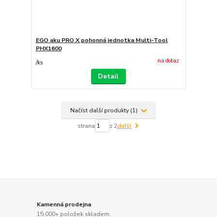
EGO aku PRO X pohonná jednotka Multi-Tool
PHX1600
na dotaz
/
ks
Detail
Načíst další produkty (1)
strana
z 2
další
Kamenná prodejna
15.000+ položek skladem.