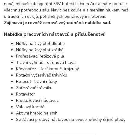
napájení naší inteligentní 56V baterií Lithium Arc a máte po ruce
všechnu potřebnou sílu. Navíc bez kouře a s menším hlukem, než
u tradičních strojů, poháněných benzínovým motorem.
Zajímavá je rovněž cenově zvýhodněná nabídka sad.
Nabídka pracovních nástavců a příslušenství:
Nůžky na živý plot dlouhé
Nůžky na živý plot krátké
Prořezávací řetězová pila
Travní vyžínač - strunová hlava
Křovinořez - žací kotouč, trojzubý
Rotační vyčesávač trávníku
Rotocut -travní nůžky
Zařezávač trávníku
Rotavátor
Prodlužovací nástavec
Válcový kartáč
Aktivní hrablo na sníh
Setřásací prstový nástavec na ovoce, ořechy či jiné plody