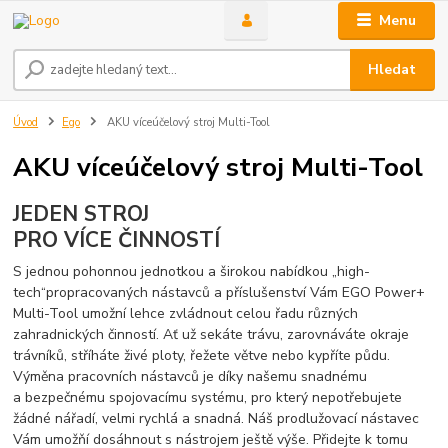
Menu
Hledat
Úvod
Ego
AKU víceúčelový stroj Multi-Tool
AKU víceúčelový stroj Multi-Tool
JEDEN STROJ
PRO VÍCE ČINNOSTÍ
S jednou pohonnou jednotkou a širokou nabídkou „high-
tech“propracovaných nástavců a příslušenství Vám EGO Power+
Multi-Tool umožní lehce zvládnout celou řadu různých
zahradnických činností. Ať už sekáte trávu, zarovnáváte okraje
trávníků, stříháte živé ploty, řežete větve nebo kypříte půdu.
Výměna pracovních nástavců je díky našemu snadnému
a bezpečnému spojovacímu systému, pro který nepotřebujete
žádné nářadí, velmi rychlá a snadná. Náš prodlužovací nástavec
Vám umožňí dosáhnout s nástrojem ještě výše. Přidejte k tomu