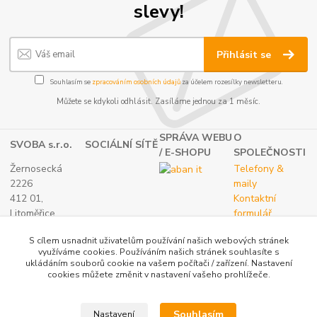
slevy!
Přihlásit se
Souhlasím se
zpracováním osobních údajů
za účelem rozesílky newsletteru.
Můžete se kdykoli odhlásit. Zasíláme jednou za 1 měsíc.
SPRÁVA WEBU
O
SVOBA s.r.o.
SOCIÁLNÍ SÍTĚ
/ E-SHOPU
SPOLEČNOSTI
Žernosecká
Telefony &
2226
maily
412 01,
Kontaktní
Litoměřice
formulář
TEL.:
O nás
S cílem usnadnit uživatelům používání našich webových stránek
(+420) 416 733
využíváme cookies. Používáním našich stránek souhlasíte s
051
ukládáním souborů cookie na vašem počítači / zařízení. Nastavení
IČ: 27265382
cookies můžete změnit v nastavení vašeho prohlížeče.
DIČ:
CZ27265382
Souhlasím
Nastavení