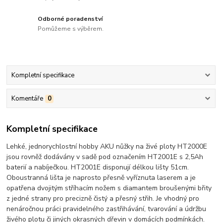
Odborné poradenství
Pomůžeme s výběrem.
Kompletní specifikace
Komentáře
0
Kompletní specifikace
Lehké, jednorychlostní hobby AKU nůžky na živé ploty HT2000E
jsou rovněž dodávány v sadě pod označením HT2001E s 2,5Ah
baterií a nabíječkou. HT2001E disponují délkou lišty 51cm.
Oboustranná lišta je naprosto přesně vyříznuta laserem a je
opatřena dvojitým stříhacím nožem s diamantem broušenými břity
z jedné strany pro precizně čistý a přesný střih. Je vhodný pro
nenáročnou práci pravidelného zastřihávání, tvarování a údržbu
živého plotu či jiných okrasných dřevin v domácích podmínkách.