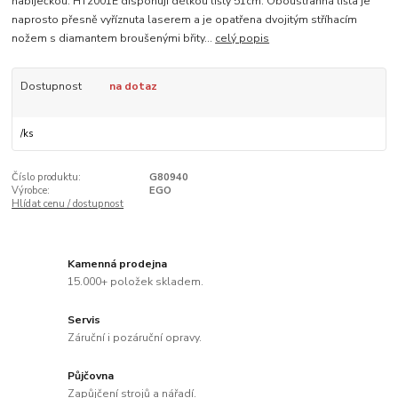
nabíječkou. HT2001E disponují délkou lišty 51cm. Oboustranná lišta je
naprosto přesně vyříznuta laserem a je opatřena dvojitým stříhacím
nožem s diamantem broušenými břity...
celý popis
Dostupnost
na dotaz
/
ks
Číslo produktu:
G80940
Výrobce:
EGO
Hlídat cenu / dostupnost
Kamenná prodejna
15.000+ položek skladem.
Servis
Záruční i pozáruční opravy.
Půjčovna
Zapůjčení strojů a nářadí.