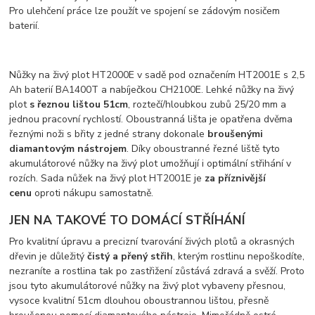
Pro ulehčení práce lze použít ve spojení se zádovým nosičem
baterií.
Nůžky na živý plot HT2000E v sadě pod označením HT2001E s 2,5
Ah baterií BA1400T a nabíječkou CH2100E. Lehké nůžky na živý
plot
s řeznou lištou 51cm
, roztečí/hloubkou zubů 25/20 mm a
jednou pracovní rychlostí. Oboustranná lišta je opatřena dvěma
řeznými noži s břity z jedné strany dokonale
broušenými
diamantovým nástrojem
. Díky oboustranné řezné liště tyto
akumulátorové nůžky na živý plot umožňují i optimální střihání v
rozích. Sada nůžek na živý plot HT2001E je
za příznivější
cenu
oproti nákupu samostatně.
JEN NA TAKOVÉ TO DOMÁCÍ STŘÍHÁNÍ
Pro kvalitní úpravu a precizní tvarování živých plotů a okrasných
dřevin je důležitý
čistý a přený střih
, kterým rostlinu nepoškodíte,
nezraníte a rostlina tak po zastřižení zůstává zdravá a svěží. Proto
jsou tyto akumulátorové nůžky na živý plot vybaveny přesnou,
vysoce kvalitní 51cm dlouhou oboustrannou lištou, přesně