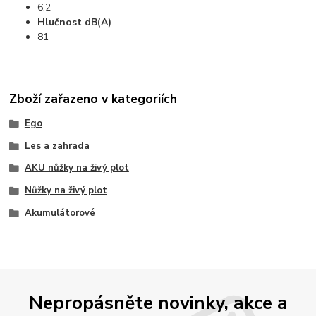
6,2
Hlučnost dB(A)
81
Zboží zařazeno v kategoriích
Ego
Les a zahrada
AKU nůžky na živý plot
Nůžky na živý plot
Akumulátorové
Nepropásněte novinky, akce a