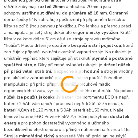
broušenou pomocí diamantového nástroje. Mimořádně ostré
střižné zuby mají
rozteč 25mm
a hloubku 20mm a jsou
schopny
ustřihnout dřevinu do průměru až 18 mm
. Ochranný
doraz špičky lišty zabraňuje poškození při případném kontaktu
lišty se zdí či jinou pevnou překážkou. Pro lehkou a přesnou práci
a manipulaci je celý stroj dokonale
ergonomicky vyvážen
. Kratší
lišta v celkové délce 51cm dělá ze stroje opravdu mrštného
"holiče". Madlo držení je opatřeno
bezpečnostní pojistkou
, která
zaručuje v případě uvolnění okamžité vypnutí stroje. Na rukojeti je
umístněn vypínač, který zajišťuje při stisknutí
plynulé a postupné
spuštění stroje
. Díky příjemné ovládácí rukojeti je
držení nůžek
při práci velmi stabilní, bezpečné a pohodlné
a stroj je vhodný
pro jakékoliv zahradnické práce v domácím použití. Pohodlné
manipululaci při práci přispívá rovněž obloukové madlo
ergonomického tvaru, vyrobené z příjemného materiálu. Na pohon
nůžek
lze použít jakoukoliv baterii
ze sortimentu EGO a např.
baterie 2,5Ah vám umožní pracovat nepřetržitě až 75 minut, s
baterií 4,0Ah až 120 minut a 5,0Ah baterií až 150 minut. Naše
lithiové baterie EGO Power+ 56V Arc Vám poskytnou
dostatek
energie
pro pohon dostatečně výkonného a účinného
bezuhlíkového elektromotoru s přímým náhonem na řeznou lištu.
Stroj je
mimořádně tichý
a sousedé Vás při práci ani neuslyší.