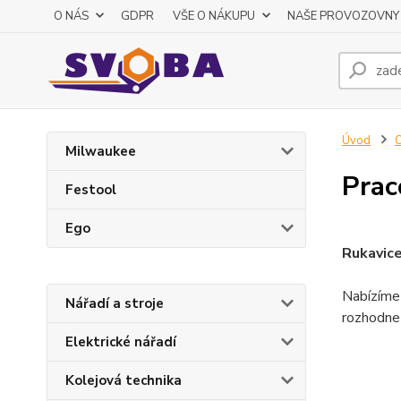
O NÁS
GDPR
VŠE O NÁKUPU
NAŠE PROVOZOVNY
Úvod
O
Milwaukee
Prac
Festool
Ego
Rukavice
Nabízíme 
Nářadí a stroje
rozhodnet
Elektrické nářadí
Kolejová technika