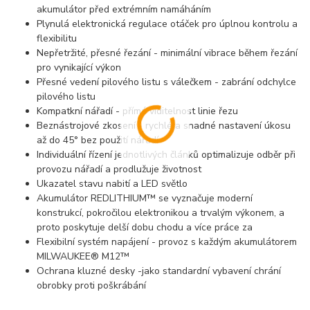
akumulátor před extrémním namáháním
Plynulá elektronická regulace otáček pro úplnou kontrolu a
flexibilitu
Nepřetržité, přesné řezání - minimální vibrace během řezání
pro vynikající výkon
Přesné vedení pilového listu s válečkem - zabrání odchylce
pilového listu
Kompatkní nářadí - přímá viditelnost linie řezu
Beznástrojové zkosení - rychlé a snadné nastavení úkosu
až do 45° bez použití nářadí
Individuální řízení jednotlivých článků optimalizuje odběr při
provozu nářadí a prodlužuje životnost
Ukazatel stavu nabití a LED světlo
Akumulátor REDLITHIUM™ se vyznačuje moderní
konstrukcí, pokročilou elektronikou a trvalým výkonem, a
proto poskytuje delší dobu chodu a více práce za
Flexibilní systém napájení - provoz s každým akumulátorem
MILWAUKEE® M12™
Ochrana kluzné desky -jako standardní vybavení chrání
obrobky proti poškrábání