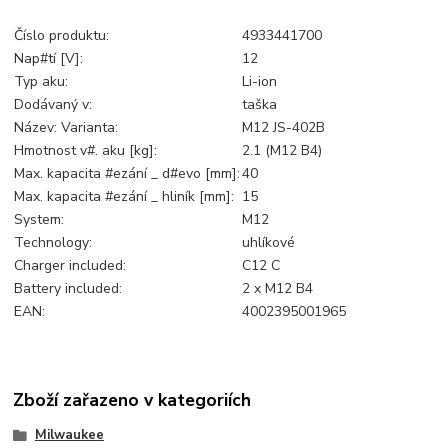
Číslo produktu:
4933441700
Nap#tí [V]:
12
Typ aku:
Li-ion
Dodávaný v:
taška
Název: Varianta:
M12 JS-402B
Hmotnost v#. aku [kg]:
2.1 (M12 B4)
Max. kapacita #ezání _ d#evo [mm]:
40
Max. kapacita #ezání _ hliník [mm]:
15
System:
M12
Technology:
uhlíkové
Charger included:
C12 C
Battery included:
2 x M12 B4
EAN:
4002395001965
Zboží zařazeno v kategoriích
Milwaukee