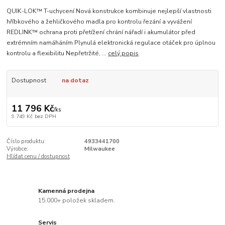
QUIK-LOK™ T-uchycení Nová konstrukce kombinuje nejlepší vlastnosti
hříbkového a žehličkového madla pro kontrolu řezání a vyvážení
REDLINK™ ochrana proti přetížení chrání nářadí i akumulátor před
extrémním namáháním Plynulá elektronická regulace otáček pro úplnou
kontrolu a flexibilitu Nepřetržité, ...
celý popis
Dostupnost
na dotaz
11 796 Kč
/
ks
9 749 Kč
bez DPH
Číslo produktu:
4933441700
Výrobce:
Milwaukee
Hlídat cenu / dostupnost
Kamenná prodejna
15.000+ položek skladem.
Servis