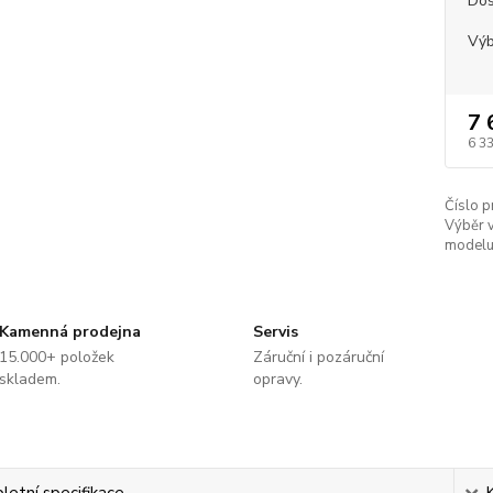
Dos
Výb
7 
6 3
Číslo p
Výběr v
modelu
Kamenná prodejna
Servis
15.000+ položek
Záruční i pozáruční
skladem.
opravy.