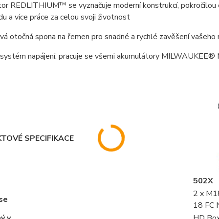
or REDLITHIUM™ se vyznačuje moderní konstrukcí, pokročilou el
u a více práce za celou svoji životnost
vá otočná spona na řemen pro snadné a rychlé zavěšení vašeho 
ní systém napájení: pracuje se všemi akumulátory MILWAUKEE
TOVÉ SPECIFIKACE
502X
2 x M1
se
18 FC 
ý v
HD Bo