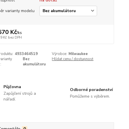
tupnost
na dotaz
ěr varianty modelu
670 Kč
/
ks
39 Kč
bez DPH
roduktu:
4933464519
Výrobce:
Milwaukee
arianty
Bez
Hlídat cenu / dostupnost
:
akumulátoru
Půjčovna
Odborné poradenství
Zapůjčení strojů a
Pomůžeme s výběrem.
nářadí.