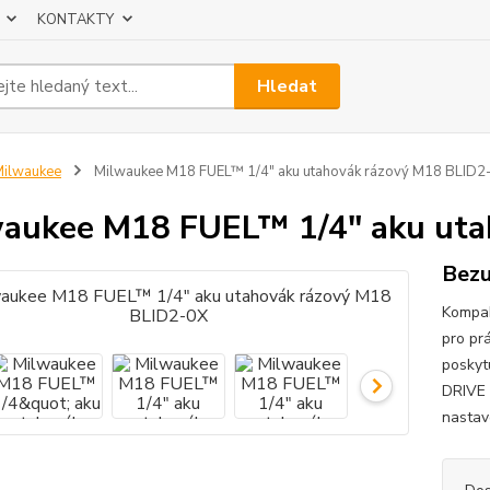
KONTAKTY
Hledat
ilwaukee
Milwaukee M18 FUEL™ 1/4" aku utahovák rázový M18 BLID2
aukee M18 FUEL™ 1/4" aku uta
Bezu
Kompak
pro pr
poskyt
DRIVE 
nastav