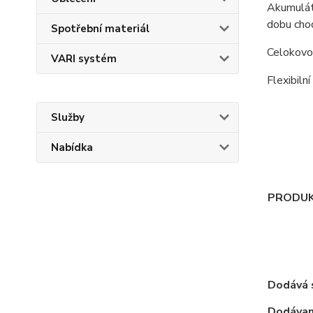
Akumulát
dobu chod
Spotřební materiál
Celokovo
VARI systém
Flexibil
Služby
Nabídka
PRODUK
Dodává 
Dodávan