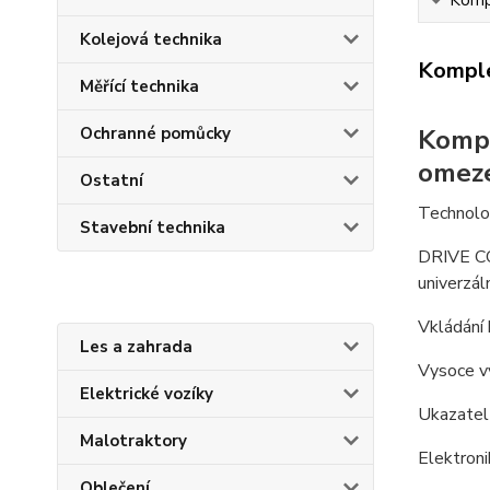
Kompl
Kolejová technika
Komple
Měřící technika
Ochranné pomůcky
Kompa
omeze
Ostatní
Technolo
Stavební technika
DRIVE CO
univerzál
Vkládání 
Les a zahrada
Vysoce v
Elektrické vozíky
Ukazatel 
Malotraktory
Elektroni
Oblečení