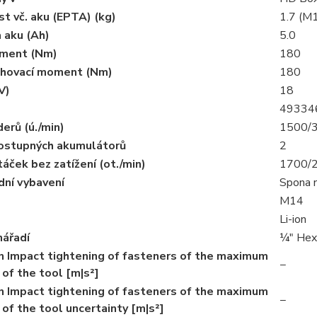
t vč. aku (EPTA) (kg)
1.7 (M
 aku (Ah)
5.0
ment (Nm)
180
ahovací moment (Nm)
180
V)
18
49334
erů (ú./min)
1500/
ostupných akumulátorů
2
áček bez zatížení (ot./min)
1700/
dní vybavení
Spona 
M14
Li-ion
nářadí
¼″ Hex
n Impact tightening of fasteners of the maximum
−
 of the tool [m|s²]
n Impact tightening of fasteners of the maximum
−
 of the tool uncertainty [m|s²]