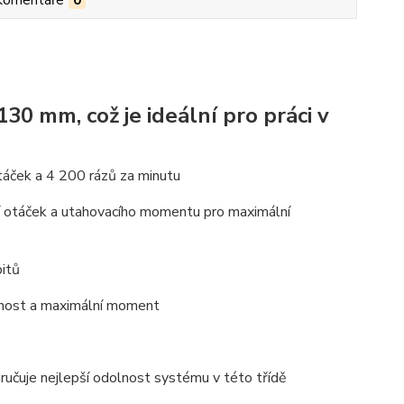
Komentáře
0
0 mm, což je ideální pro práci v
áček a 4 200 rázů za minutu
otáček a utahovacího momentu pro maximální
bitů
olnost a maximální moment
ručuje nejlepší odolnost systému v této třídě