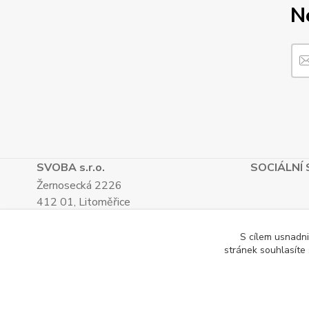
N
SVOBA s.r.o.
SOCIÁLNÍ 
Žernosecká 2226
412 01, Litoměřice
TEL.: (+420) 416 733 051
IČ: 27265382
S cílem usnadni
stránek souhlasíte
DIČ: CZ27265382
Katalog internetových obchodů