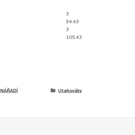
3
94.43
3
105.43
 NÁŘADÍ
Utahováky