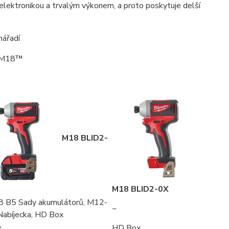
ektronikou a trvalým výkonem, a proto poskytuje delší
nářadí
® M18™
M18 BLID2-
M18 BLID2-0X
8 B5 Sady akumulátorů, M12-
−
Nabíjecka, HD Box
x
HD Box