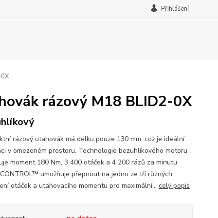
Přihlášení
-0X
hovák rázový M18 BLID2-0X
hlíkový
tní rázový utahovák má délku pouze 130 mm, což je ideální
áci v omezeném prostoru. Technologie bezuhlíkového motoru
uje moment 180 Nm, 3 400 otáček a 4 200 rázů za minutu
CONTROL™ umožňuje přepnout na jedno ze tří různých
ení otáček a utahovacího momentu pro maximální...
celý popis