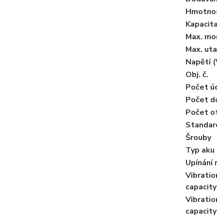
Hmotnos
Kapacita
Max. mo
Max. ut
Napětí (
Obj. č.
Počet úd
Počet d
Počet ot
Standar
Šrouby
Typ aku
Upínání 
Vibratio
capacity
Vibratio
capacity