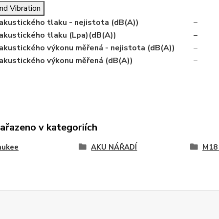
nd Vibration
akustického tlaku - nejistota (dB(A))
−
akustického tlaku (Lpa)(dB(A))
−
akustického výkonu měřená - nejistota (dB(A))
−
 akustického výkonu měřená (dB(A))
−
zařazeno v kategoriích
aukee
AKU NÁŘADÍ
M18