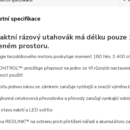
etní specifikace
tní specifikace
ktní rázový utahovák má délku pouze 13
ném prostoru.
gie bezuhlíkového motoru poskytuje moment 180 Nm, 3 400 ot
NTROL™ umožňuje přepnout na jedno ze tří různých nastavení 
nost použití
bitu jednou rukou se zámkem zaručuje rychlejší a snazší výměnu 
ýkonná celokovová převodovka a převody zaručují vynikající od
stavu nabití a LED světlo
ka REDLINK™ na ochranu proti přetížení nářadí a akumulátoru za