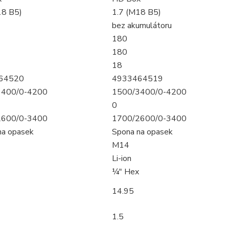
18 B5)
1.7 (M18 B5)
bez akumulátoru
180
180
18
64520
4933464519
3400/0-4200
1500/3400/0-4200
0
2600/0-3400
1700/2600/0-3400
na opasek
Spona na opasek
M14
Li-ion
¼″ Hex
14.95
1.5