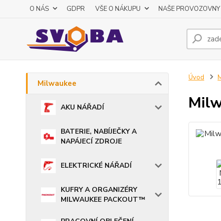
O NÁS
GDPR
VŠE O NÁKUPU
NAŠE PROVOZOVNY
Úvod
M
Milwaukee
Milw
AKU NÁŘADÍ
BATERIE, NABÍJEČKY A
NAPÁJECÍ ZDROJE
ELEKTRICKÉ NÁŘADÍ
KUFRY A ORGANIZÉRY
MILWAUKEE PACKOUT™