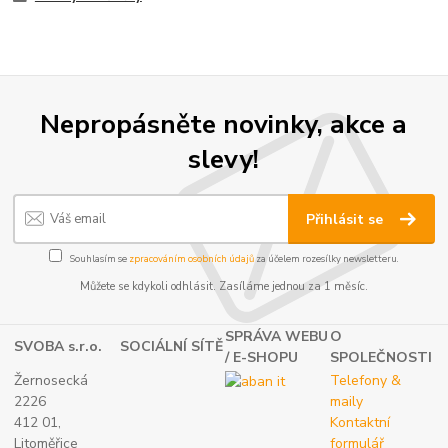
Nepropásněte novinky, akce a
slevy!
Přihlásit se
Souhlasím se
zpracováním osobních údajů
za účelem rozesílky newsletteru.
Můžete se kdykoli odhlásit. Zasíláme jednou za 1 měsíc.
SPRÁVA WEBU
O
SVOBA s.r.o.
SOCIÁLNÍ SÍTĚ
/ E-SHOPU
SPOLEČNOSTI
Žernosecká
Telefony &
2226
maily
412 01,
Kontaktní
Litoměřice
formulář