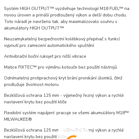
Systém HIGH OUTPUT™ vyzdvihuje technologií M18 FUEL™ na
novou úroven a prináší prodloužený výkon a delší dobu chodu.
Toto náradí je navrženo tak, aby maximalizovalo souhru s
akumulátory HIGH OUTPUT™
Neuzamykatelný bezpečnostní kolébkový přepínač s funkcí
vypnutí pro zamezení automatického spuštění
Antivibrační boční rukojeť pro nižší vibrace
Matice FIXTEC™ pro výměnu kotouče bez použití nástrojů
Odnímatelný protiprachový kryt brání pronikání úlomků, čímž
prodlužuje životnost motoru
Bezklíčová ochrana 125 mm - výjimečný řezný výkon a rychlé
nastavení krytu bez použití klíče
Flexibilní systém napájení: pracuje se všemi akumulátory M18™
MILWAUKEE®
Bezklíčová ochrana 125 mm - výjimečný řezný výkon a rychlé
nastavení krytu bez použití klíče