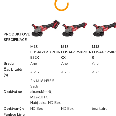
PRODUKTOVÉ
SPECIFIKACE
M18
M18
M18
FHSAG125XPDB-
FHSAG125XPDB-
FHSAG125XP
552X
0X
0
Brzda
Ano
Ano
Ano
Čas brzdění
< 2.5
< 2.5
< 2.5
(s)
2 x M18 HB5.5
Sady
Dodává se
akumulátorů,
−
−
M12-18 FC
Nabíjecka, HD Box
Dodávaný v
HD Box
HD Box
bez kufru
Funkce Line