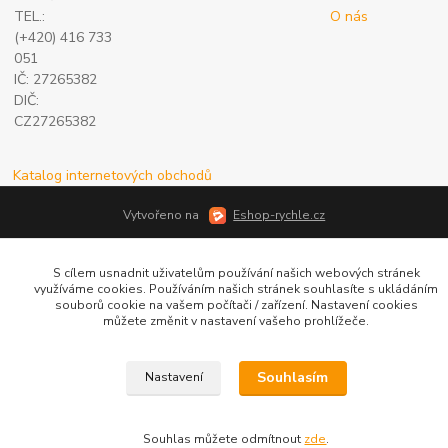
TEL.:
O nás
(+420) 416 733
051
IČ: 27265382
DIČ:
CZ27265382
Katalog internetových obchodů
Vytvořeno na
Eshop-rychle.cz
S cílem usnadnit uživatelům používání našich webových stránek
využíváme cookies. Používáním našich stránek souhlasíte s ukládáním
souborů cookie na vašem počítači / zařízení. Nastavení cookies
můžete změnit v nastavení vašeho prohlížeče.
Souhlasím
Nastavení
Souhlas můžete odmítnout
zde
.