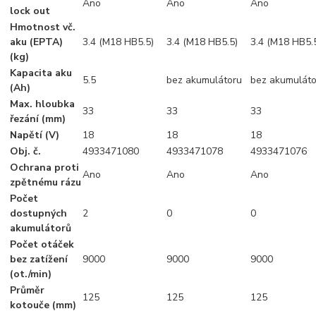
Ano
Ano
Ano
lock out
Hmotnost vč.
aku (EPTA)
3.4 (M18 HB5.5)
3.4 (M18 HB5.5)
3.4 (M18 HB5.
(kg)
Kapacita aku
5.5
bez akumulátoru
bez akumuláto
(Ah)
Max. hloubka
33
33
33
řezání (mm)
Napětí (V)
18
18
18
Obj. č.
4933471080
4933471078
4933471076
Ochrana proti
Ano
Ano
Ano
zpětnému rázu
Počet
dostupných
2
0
0
akumulátorů
Počet otáček
bez zatížení
9000
9000
9000
(ot./min)
Průměr
125
125
125
kotouče (mm)