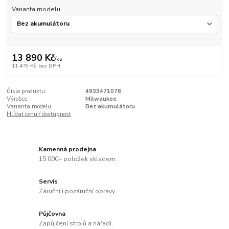
Varianta modelu
13 890 Kč
/
ks
11 479 Kč
bez DPH
Číslo produktu:
4933471078
Výrobce:
Milwaukee
Varianta modelu:
Bez akumulátoru
Hlídat cenu / dostupnost
Kamenná prodejna
15.000+ položek skladem.
Servis
Záruční i pozáruční opravy.
Půjčovna
Zapůjčení strojů a nářadí.