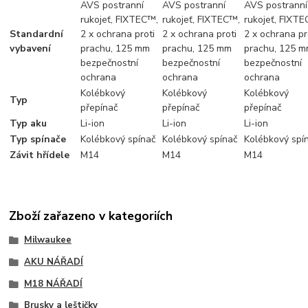
AVS postranní
AVS postranní
AVS postranní
rukojeť, FIXTEC™,
rukojeť, FIXTEC™,
rukojeť, FIXT
Standardní
2 x ochrana proti
2 x ochrana proti
2 x ochrana pr
vybavení
prachu, 125 mm
prachu, 125 mm
prachu, 125 
bezpečnostní
bezpečnostní
bezpečnostní
ochrana
ochrana
ochrana
Kolébkový
Kolébkový
Kolébkový
Typ
přepínač
přepínač
přepínač
Typ aku
Li-ion
Li-ion
Li-ion
Typ spínače
Kolébkový spínač
Kolébkový spínač
Kolébkový spí
Závit hřídele
M14
M14
M14
Zboží zařazeno v kategoriích
Milwaukee
AKU NÁŘADÍ
M18 NÁŘADÍ
Brusky a leštičky