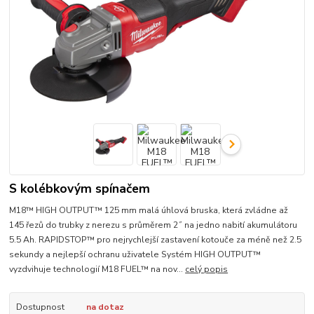
S kolébkovým spínačem
M18™ HIGH OUTPUT™ 125 mm malá úhlová bruska, která zvládne až
145 řezů do trubky z nerezu s průměrem 2˝ na jedno nabití akumulátoru
5.5 Ah. RAPIDSTOP™ pro nejrychlejší zastavení kotouče za méně než 2.5
sekundy a nejlepší ochranu uživatele Systém HIGH OUTPUT™
vyzdvihuje technologií M18 FUEL™ na nov...
celý popis
Dostupnost
na dotaz