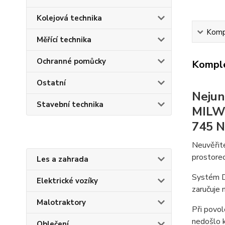
Kolejová technika
Kompl
Měřící technika
Ochranné pomůcky
Komple
Ostatní
Nejun
Stavební technika
MILWA
745 N
Neuvěřite
prostore
Les a zahrada
Systém D
Elektrické vozíky
zaručuje 
Malotraktory
Při povol
nedošlo k
Oblečení