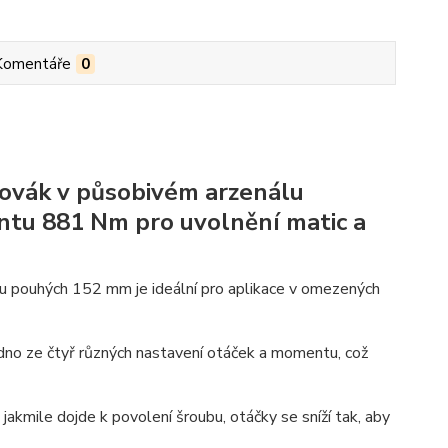
Komentáře
0
hovák v působivém arzenálu
u 881 Nm pro uvolnění matic a
u pouhých 152 mm je ideální pro aplikace v omezených
o ze čtyř různých nastavení otáček a momentu, což
akmile dojde k povolení šroubu, otáčky se sníží tak, aby