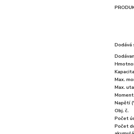
PRODUK
Dodává 
Dodávan
Hmotnos
Kapacita
Max. mo
Max. ut
Moment 
Napětí (
Obj. č.
Počet úd
Počet d
akumulá