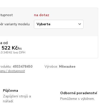
tupnost
na dotaz
ěr varianty modelu
na od
 522 Kč
/
ks
10 349 Kč
bez DPH
roduktu:
4933478450
Výrobce:
Milwaukee
cenu / dostupnost
Půjčovna
Odborné poradenství
Zapůjčení strojů a
Pomůžeme s výběrem.
nářadí.