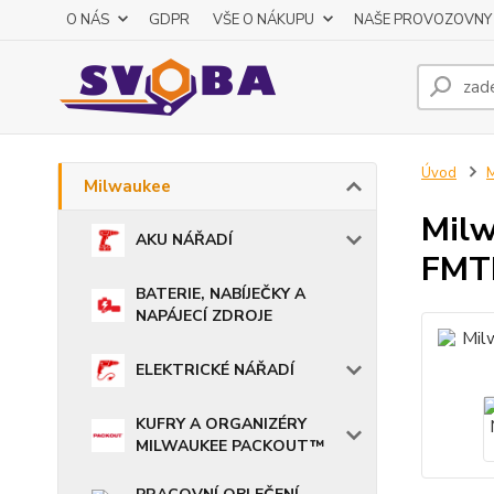
O NÁS
GDPR
VŠE O NÁKUPU
NAŠE PROVOZOVNY
Úvod
M
Milwaukee
Milw
AKU NÁŘADÍ
FMT
BATERIE, NABÍJEČKY A
NAPÁJECÍ ZDROJE
ELEKTRICKÉ NÁŘADÍ
KUFRY A ORGANIZÉRY
MILWAUKEE PACKOUT™