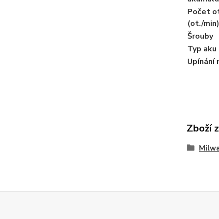
Počet ot
(ot./min
Šrouby
Typ aku
Upínání 
Zboží 
Milw