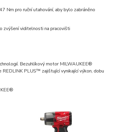
7 Nm pro ruční utahování, aby bylo zabráněno
 zvýšení viditelnosti na pracovišti
technologií. Bezuhlíkový motor MILWAUKEE®
DLINK PLUS™ zajištující vynikající výkon, dobu
AUKEE®