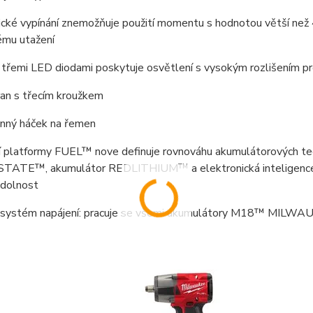
cké vypínání znemožňuje použití momentu s hodnotou větší než 4
mu utažení
s třemi LED diodami poskytuje osvětlení s vysokým rozlišením pro
ran s třecím kroužkem
nný háček na řemen
 platformy FUEL™ nove definuje rovnováhu akumulátorových 
TE™, akumulátor REDLITHIUM™ a elektronická inteligence RE
odolnost
ní systém napájení: pracuje se všemi akumulátory M18™ MILW