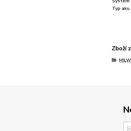
Systém
Typ aku
Zboží 
MILW
N