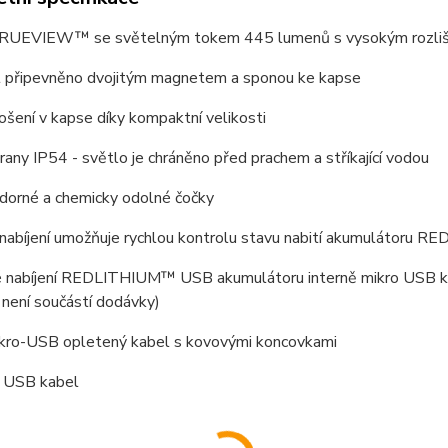
RUEVIEW™ se světelným tokem 445 lumenů s vysokým rozli
 připevněno dvojitým magnetem a sponou ke kapse
šení v kapse díky kompaktní velikosti
rany IP54 - světlo je chráněno před prachem a stříkající vodou
dorné a chemicky odolné čočky
r nabíjení umožňuje rychlou kontrolu stavu nabití akumulátor
 nabíjení REDLITHIUM™ USB akumulátoru interně mikro USB ka
 není součástí dodávky)
kro-USB opletený kabel s kovovými koncovkami
 USB kabel