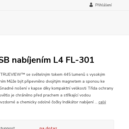
Přihlášení
USB nabíjením L4 FL-301
 TRUEVIEW™ se světelným tokem 445 lumenů s vysokým
ením Může být připevněno dvojitým magnetem a sponou ke
Snadné nošení v kapse díky kompaktní velikosti Třída ochrany
 světlo je chráněno před prachem a stříkající vodou
vzdorné a chemicky odolné čočky Indikátor nabíjení ...
celý
tupnost
na dotaz