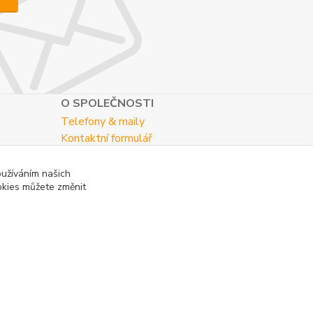
O SPOLEČNOSTI
Telefony & maily
Kontaktní formulář
O nás
oužíváním našich
okies můžete změnit
Vytvořeno na
Eshop-rychle.cz