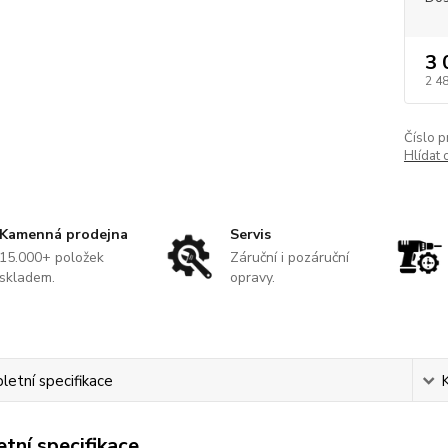
3 
2 4
Číslo p
Hlídat 
Kamenná prodejna
Servis
15.000+ položek
Záruční i pozáruční
skladem.
opravy.
etní specifikace
tní specifikace