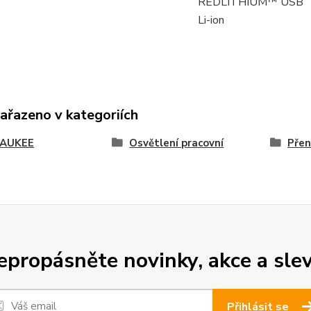
REDLITHIUM™ USB
Li-ion
zařazeno v kategoriích
AUKEE
Osvětlení pracovní
Přen
epropásněte novinky, akce a slev
Přihlásit se