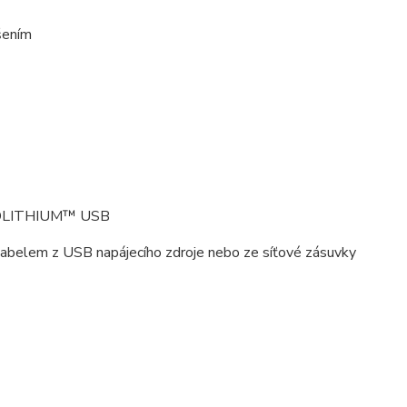
šením
u REDLITHIUM™ USB
belem z USB napájecího zdroje nebo ze síťové zásuvky