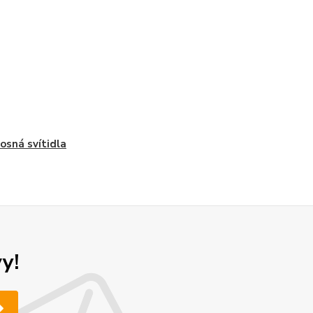
osná svítidla
y!