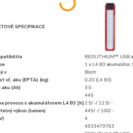
TOVÉ SPECIFIKACE
patibilita
REDLITHIUM™ USB ak
se
1 x L4 B3 akumulátor, 
ý v
Blistr
t vč. aku (EPTA) (kg)
0.20 (L4 B3)
 aku (Ah)
3.0
445
ba provozu s akumulátorem L4 B3 [h]
2.5/ -/ 12.5/ -
telný výkon (lumen)
445/ -/ 100/ -
V)
4
4933479763