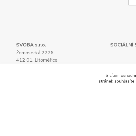
SVOBA s.r.o.
SOCIÁLNÍ 
Žernosecká 2226
412 01, Litoměřice
TEL.: (+420) 416 733 051
IČ: 27265382
S cílem usnadni
stránek souhlasíte
DIČ: CZ27265382
Katalog internetových obchodů