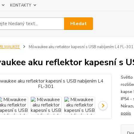
KONTAKTY
Hledat
MILWAUKEE
Milwaukee aku reflektor kapesní s USB nabíjením L4 FL-301
aukee aku reflektor kapesní s 
Světlo
rozliš
kapse 
IP54 -
Nárazu
popis
Dos