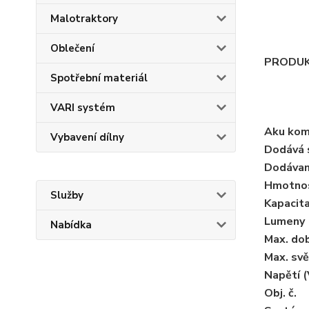
Malotraktory
Oblečení
PRODUK
Spotřební materiál
VARI systém
Aku kom
Vybavení dílny
Dodává 
Dodávan
Hmotnos
Služby
Kapacita
Lumeny
Nabídka
Max. do
Max. svě
Napětí (
Obj. č.