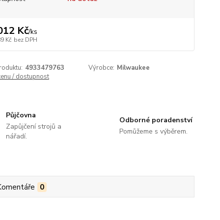
012 Kč
/
ks
89 Kč
bez DPH
roduktu:
4933479763
Výrobce:
Milwaukee
cenu / dostupnost
Půjčovna
Odborné poradenství
Zapůjčení strojů a
Pomůžeme s výběrem.
nářadí.
Komentáře
0