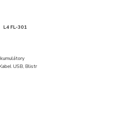
L4 FL-301
umulátory
Kabel USB, Blistr