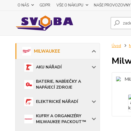
O NÁS
GDPR
VŠE O NÁKUPU
NAŠE PROVOZOVNY
Úvod
MILWAUKEE
Milw
AKU NÁŘADÍ
BATERIE, NABÍJEČKY A
NAPÁJECÍ ZDROJE
ELEKTRICKÉ NÁŘADÍ
KUFRY A ORGANIZÉRY
MILWAUKEE PACKOUT™