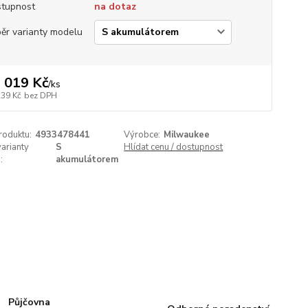
tupnost
na dotaz
ěr varianty modelu
 019 Kč
/
ks
239 Kč
bez DPH
roduktu:
4933478441
Výrobce:
Milwaukee
arianty
S
Hlídat cenu / dostupnost
:
akumulátorem
Půjčovna