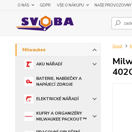
O NÁS
GDPR
VŠE O NÁKUPU
NAŠE PROVOZOVNY
Úvod
M
Milwaukee
Milw
AKU NÁŘADÍ
402
BATERIE, NABÍJEČKY A
NAPÁJECÍ ZDROJE
ELEKTRICKÉ NÁŘADÍ
KUFRY A ORGANIZÉRY
MILWAUKEE PACKOUT™