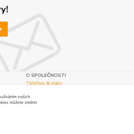
y!
O SPOLEČNOSTI
Telefony & maily
Kontaktní formulář
oužíváním našich
O nás
okies můžete změnit