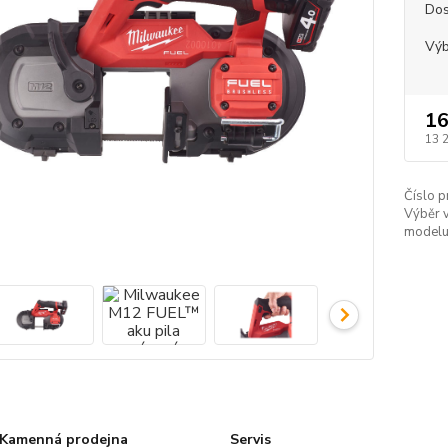
Dos
Výb
16
13 
Číslo p
Výběr v
modelu
Kamenná prodejna
Servis