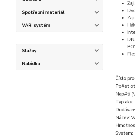
Zaj
Dvo
Spotřební materiál
Zaj
Hák
VARI systém
Int
DNA
PO
Služby
Fle
Nabídka
Číslo pro
Po#et otá
Nap#tí [V
Typ aku:
Dodávaný
Název: Va
Hmotnost
System: