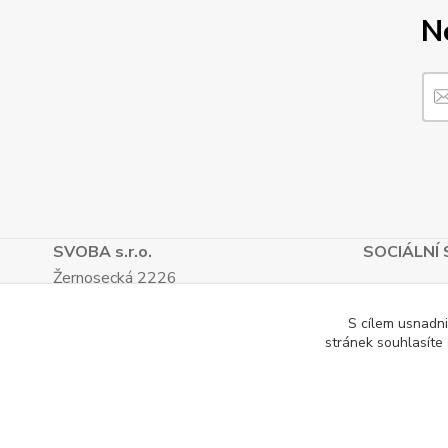
N
SVOBA s.r.o.
SOCIÁLNÍ 
Žernosecká 2226
412 01, Litoměřice
S cílem usnadni
TEL.: (+420) 416 733 051
stránek souhlasíte
IČ: 27265382
DIČ: CZ27265382
Katalog internetových obchodů