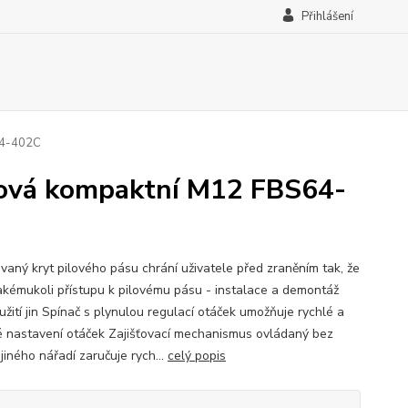
Přihlášení
64-402C
ová kompaktní M12 FBS64-
ovaný kryt pilového pásu chrání uživatele před zraněním tak, že
jakémukoli přístupu k pilovému pásu - instalace a demontáž
užití jin Spínač s plynulou regulací otáček umožňuje rychlé a
 nastavení otáček Zajišťovací mechanismus ovládaný bez
 jiného nářadí zaručuje rych...
celý popis