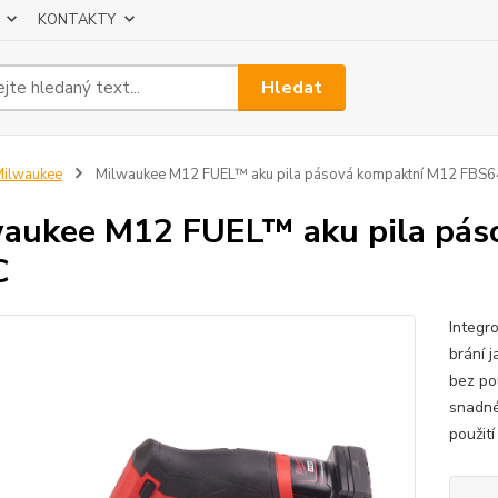
KONTAKTY
Hledat
ilwaukee
Milwaukee M12 FUEL™ aku pila pásová kompaktní M12 FBS
aukee M12 FUEL™ aku pila pás
C
Integr
brání 
bez po
snadné
použití