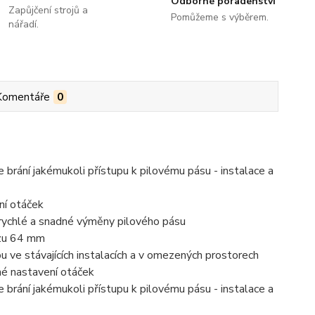
Odborné poradenství
Zapůjčení strojů a
Pomůžeme s výběrem.
nářadí.
Komentáře
0
e brání jakémukoli přístupu k pilovému pásu - instalace a
ní otáček
e rychlé a snadné výměny pilového pásu
ezu 64 mm
 ve stávajících instalacích a v omezených prostorech
né nastavení otáček
e brání jakémukoli přístupu k pilovému pásu - instalace a