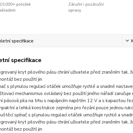
15.000+ položek
Záruční i pozáruční
skladem.
opravy.
etní specifikace
tní specifikace
egrovaný kryt pilového pásu chrání uživatele před zraněním tak, ž
ontáž bez použití jin
nač s plynulou regulací otáček umožňuje rychlé a snadné nastave
išťovací mechanismus ovládaný bez použití jiného nářadí zaručuj
ní pásová pila na trhu s napájecím napětím 12 V a s kapacitou ř
paktní a lehká konstrukce zejména pro řezání pouze jednou rukou
uštěcí spínač s plynulou regulací otáček umožňuje rychlé a snad
egrovaný kryt pilového pásu chrání uživatele před zraněním tak, ž
ontáž bez použití jin