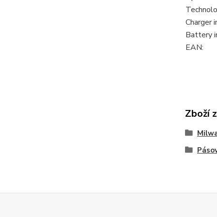
Technolo
Charger i
Battery i
EAN:
Zboží 
Milw
Pásov