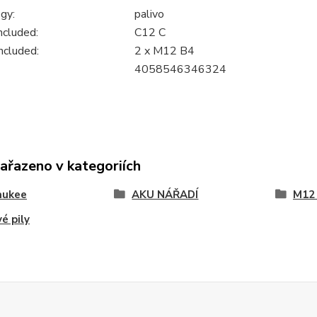
gy:
palivo
ncluded:
C12 C
ncluded:
2 x M12 B4
4058546346324
zařazeno v kategoriích
aukee
AKU NÁŘADÍ
M12
é pily