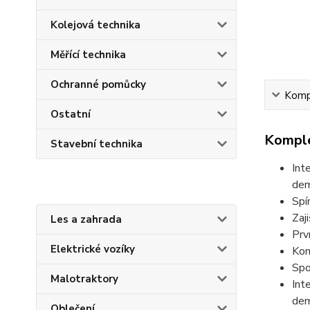
Kolejová technika
Měřící technika
Ochranné pomůcky
Kompl
Ostatní
Komple
Stavební technika
Int
dem
Spí
Zaj
Les a zahrada
Prv
Elektrické vozíky
Kom
Spo
Malotraktory
Int
dem
Oblečení