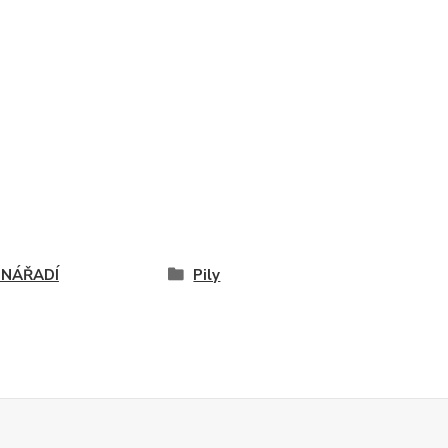
 NÁŘADÍ
Pily