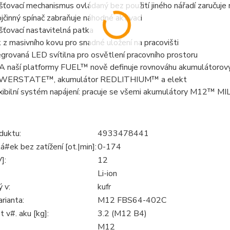
išťovací mechanismus ovládaný bez použití jiného nářadí zaručuj
jčinný spínač zabraňuje náhodné aktivaci
išťovací nastavitelná patka
 z masivního kovu pro snadné uložení na pracovišti
egrovaná LED svítilna pro osvětlení pracovního prostoru
 naší platformy FUEL™ nově definuje rovnováhu akumulátoro
WERSTATE™, akumulátor REDLITHIUM™ a elekt
xibilní systém napájení: pracuje se všemi akumulátory M12™
duktu:
4933478441
#ek bez zatížení [ot.|min]:
0-174
]:
12
Li-ion
 v:
kufr
rianta:
M12 FBS64-402C
 v#. aku [kg]:
3.2 (M12 B4)
M12