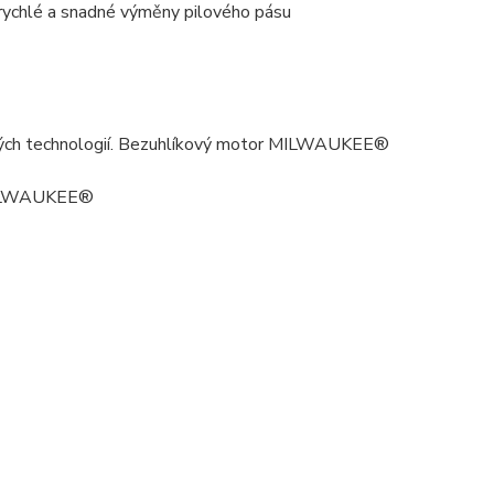
e rychlé a snadné výměny pilového pásu
vých technologií. Bezuhlíkový motor MILWAUKEE®
 MILWAUKEE®