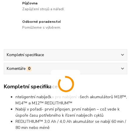
Půjčovna
Zapůjčení strojů a nářadí.
Odborné poradenství
Pomůžeme s výběrem.
Kompletní specifikace
Komentáře
0
Kompletní specifikace
nteligentní nabíječka pro nabíjení všech akumulátorů M18™,
M14™ a M12™ REDLITHIUM™
Nabíjí v pořadí- první připojen, první nabíjen – což vede k
úspoře času potřebného k řízení nabíjecíh cyklů
REDLITHIUM™ 3,0 Ah / 4,0 Ah akumulátor se nabíjí 60 min /
80 min nebo méně