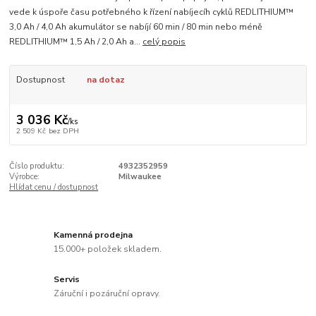
vede k úspoře času potřebného k řízení nabíjecíh cyklů REDLITHIUM™
3,0 Ah / 4,0 Ah akumulátor se nabíjí 60 min / 80 min nebo méně
REDLITHIUM™ 1,5 Ah / 2,0 Ah a...
celý popis
Dostupnost
na dotaz
3 036 Kč
/
ks
2 509 Kč
bez DPH
Číslo produktu:
4932352959
Výrobce:
Milwaukee
Hlídat cenu / dostupnost
Kamenná prodejna
15.000+ položek skladem.
Servis
Záruční i pozáruční opravy.