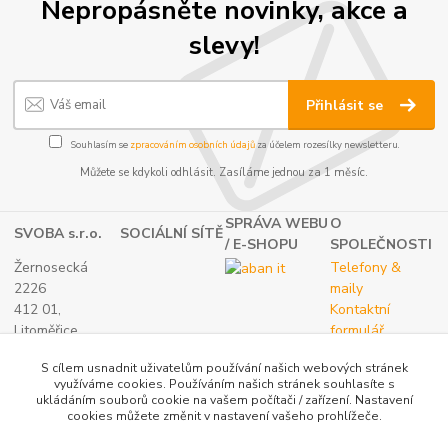
Nepropásněte novinky, akce a
slevy!
Přihlásit se
Souhlasím se
zpracováním osobních údajů
za účelem rozesílky newsletteru.
Můžete se kdykoli odhlásit. Zasíláme jednou za 1 měsíc.
SPRÁVA WEBU
O
SVOBA s.r.o.
SOCIÁLNÍ SÍTĚ
/ E-SHOPU
SPOLEČNOSTI
Žernosecká
Telefony &
2226
maily
412 01,
Kontaktní
Litoměřice
formulář
TEL.:
O nás
S cílem usnadnit uživatelům používání našich webových stránek
(+420) 416 733
využíváme cookies. Používáním našich stránek souhlasíte s
051
ukládáním souborů cookie na vašem počítači / zařízení. Nastavení
IČ: 27265382
cookies můžete změnit v nastavení vašeho prohlížeče.
DIČ: