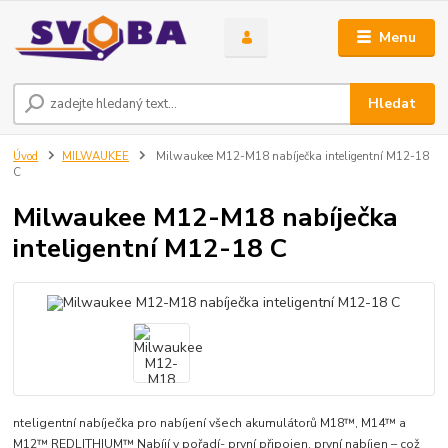
Menu
Hledat
Úvod
MILWAUKEE
Milwaukee M12-M18 nabíječka inteligentní M12-18
C
Milwaukee M12-M18 nabíječka
inteligentní M12-18 C
nteligentní nabíječka pro nabíjení všech akumulátorů M18™, M14™ a
M12™ REDLITHIUM™ Nabíjí v pořadí- první připojen, první nabíjen – což