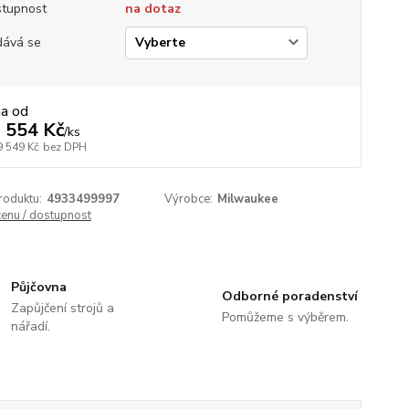
tupnost
na dotaz
ává se
na od
 554 Kč
/
ks
9 549 Kč
bez DPH
roduktu:
4933499997
Výrobce:
Milwaukee
cenu / dostupnost
Půjčovna
Odborné poradenství
Zapůjčení strojů a
Pomůžeme s výběrem.
nářadí.