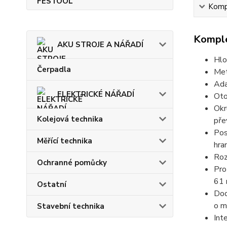
Kompl
Komple
AKU STROJE A NÁŘADÍ
Hlo
Čerpadla
Met
Ada
ELEKTRICKÉ NÁŘADÍ
Oto
Okr
Kolejová technika
pře
Pos
Měřící technika
hra
Roz
Ochranné pomůcky
Pro
61 
Ostatní
Dod
o m
Stavební technika
Int