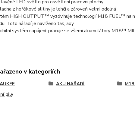
tavěné LED světlo pro osvětlení pracovní plochy
ladna z hořčíkové slitiny je lehčí a zároveň velmi odolná
tém HIGH OUTPUT™ vyzdvihuje technologií M18 FUEL™ na novou
du. Toto nářadí je navrženo tak, aby
xibilní systém napájení: pracuje se všemi akumulátory M18™
zařazeno v kategoriích
AUKEE
AKU NÁŘADÍ
M18
ní pily