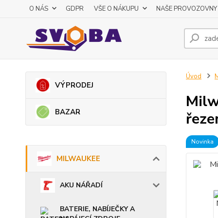
O NÁS
GDPR
VŠE O NÁKUPU
NAŠE PROVOZOVNY
Úvod
VÝPRODEJ
Milw
BAZAR
řez
Novinka
MILWAUKEE
AKU NÁŘADÍ
BATERIE, NABÍJEČKY A