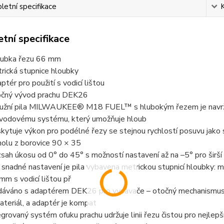
etní specifikace
tní specifikace
ubka řezu 66 mm
rická stupnice hloubky
ptér pro použití s vodicí lištou
čný vývod prachu DEK26
užní pila MILWAUKEE® M18 FUEL™ s hlubokým řezem je navrže
vodovému systému, který umožňuje hloub
kytuje výkon pro podélné řezy se stejnou rychlostí posuvu jako s
nolu z borovice 90 × 35
sah úkosu od 0° do 45° s možností nastavení až na –5° pro širší 
 snadné nastavení je pila vybavena metrickou stupnicí hloubky: ma
mm s vodicí lištou př
áváno s adaptérem DEK26 pro vysavače – otočný mechanismus odv
ateriál, a adaptér je kompat
egrovaný systém ofuku prachu udržuje linii řezu čistou pro nejlepš