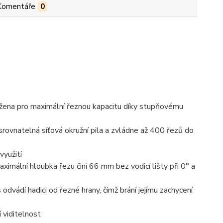
Komentáře
0
na pro maximální řeznou kapacitu díky stupňovému
rovnatelná síťová okružní pila a zvládne až 400 řezů do
využití
ximální hloubka řezu činí 66 mm bez vodicí lišty při 0° a
ádí hadici od řezné hrany, čímž brání jejímu zachycení
í viditelnost