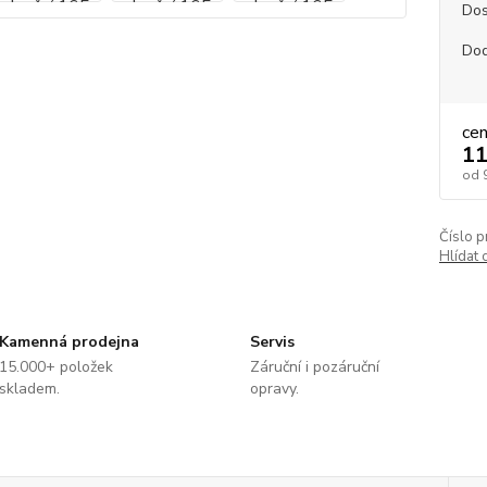
Dos
Dod
ce
11
od
Číslo p
Hlídat 
Kamenná prodejna
Servis
15.000+ položek
Záruční i pozáruční
skladem.
opravy.