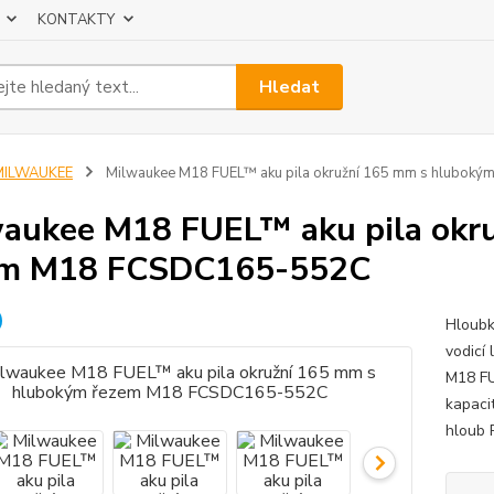
KONTAKTY
Hledat
MILWAUKEE
Milwaukee M18 FUEL™ aku pila okružní 165 mm s hlubo
aukee M18 FUEL™ aku pila okr
em M18 FCSDC165-552C
Hloubk
vodicí
M18 FU
kapaci
hloub 