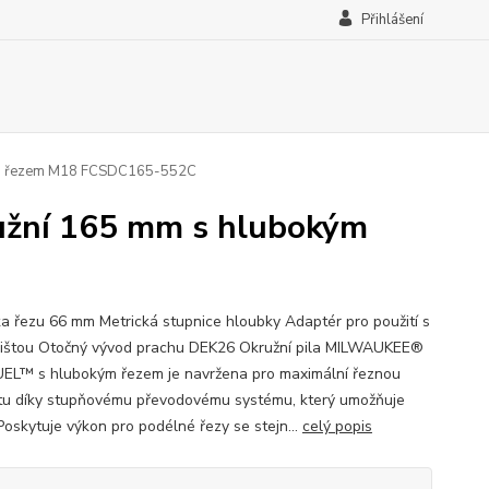
Přihlášení
kým řezem M18 FCSDC165-552C
užní 165 mm s hlubokým
a řezu 66 mm Metrická stupnice hloubky Adaptér pro použití s
 lištou Otočný vývod prachu DEK26 Okružní pila MILWAUKEE®
EL™ s hlubokým řezem je navržena pro maximální řeznou
tu díky stupňovému převodovému systému, který umožňuje
Poskytuje výkon pro podélné řezy se stejn...
celý popis