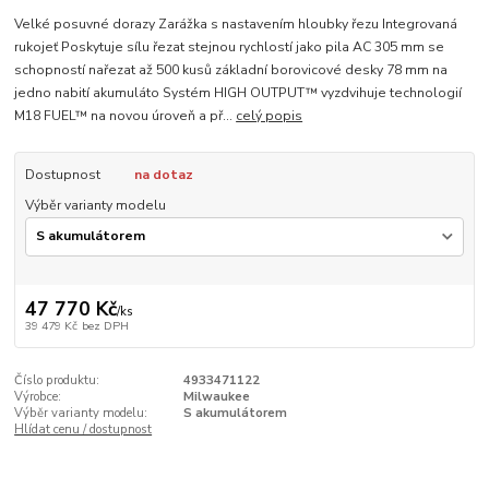
Velké posuvné dorazy Zarážka s nastavením hloubky řezu Integrovaná
rukojeť Poskytuje sílu řezat stejnou rychlostí jako pila AC 305 mm se
schopností nařezat až 500 kusů základní borovicové desky 78 mm na
jedno nabití akumuláto Systém HIGH OUTPUT™ vyzdvihuje technologií
M18 FUEL™ na novou úroveň a př...
celý popis
Dostupnost
na dotaz
Výběr varianty modelu
47 770 Kč
/
ks
39 479 Kč
bez DPH
Číslo produktu:
4933471122
Výrobce:
Milwaukee
Výběr varianty modelu:
S akumulátorem
Hlídat cenu / dostupnost