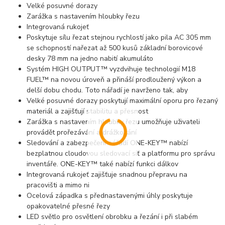
Velké posuvné dorazy
Zarážka s nastavením hloubky řezu
Integrovaná rukojeť
Poskytuje sílu řezat stejnou rychlostí jako pila AC 305 mm
se schopností nařezat až 500 kusů základní borovicové
desky 78 mm na jedno nabití akumuláto
Systém HIGH OUTPUT™ vyzdvihuje technologií M18
FUEL™ na novou úroveň a přináší prodloužený výkon a
delší dobu chodu. Toto nářadí je navrženo tak, aby
Velké posuvné dorazy poskytují maximální oporu pro řezaný
materiál a zajišťují stabilitu a přesnost
Zarážka s nastavením hloubky řezu umožňuje uživateli
provádět prořezávání a drážkování
Sledování a zabezpečení nářadí ONE-KEY™ nabízí
bezplatnou cloudovou sledovací síť a platformu pro správu
inventáře. ONE-KEY™ také nabízí funkci dálkov
Integrovaná rukojeť zajišťuje snadnou přepravu na
pracovišti a mimo ni
Ocelová západka s přednastavenými úhly poskytuje
opakovatelné přesné řezy
LED světlo pro osvětlení obrobku a řezání i při slabém