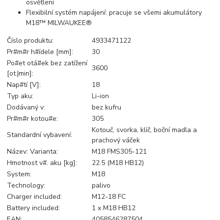
osvětlení
Flexibilní systém napájení: pracuje se všemi akumulátory
M18™ MILWAUKEE®
Číslo produktu:
4933471122
Pr#m#r h#ídele [mm]:
30
Po#et otá#ek bez zatížení
3600
[ot.|min]:
Nap#tí [V]:
18
Typ aku:
Li-ion
Dodávaný v:
bez kufru
Pr#m#r kotou#e:
305
Kotouč, svorka, klíč, boční madla a
Standardní vybavení:
prachový váček
Název: Varianta:
M18 FMS305-121
Hmotnost v#. aku [kg]:
22.5 (M18 HB12)
System:
M18
Technology:
palivo
Charger included:
M12-18 FC
Battery included:
1 x M18 HB12
EAN:
4058546287504