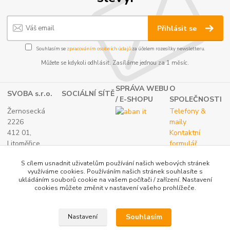
Přihlásit se
Souhlasím se
zpracováním osobních údajů
za účelem rozesílky newsletteru.
Můžete se kdykoli odhlásit. Zasíláme jednou za 1 měsíc.
SPRÁVA WEBU
O
SVOBA s.r.o.
SOCIÁLNÍ SÍTĚ
/ E-SHOPU
SPOLEČNOSTI
Žernosecká
Telefony &
2226
maily
412 01,
Kontaktní
Litoměřice
formulář
TEL.:
O nás
S cílem usnadnit uživatelům používání našich webových stránek
(+420) 416 733
využíváme cookies. Používáním našich stránek souhlasíte s
051
ukládáním souborů cookie na vašem počítači / zařízení. Nastavení
IČ: 27265382
cookies můžete změnit v nastavení vašeho prohlížeče.
DIČ:
CZ27265382
Souhlasím
Nastavení