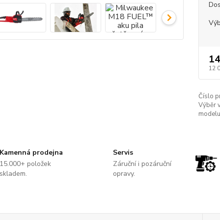
Dos
Výb
14
12 
Číslo p
Výběr v
modelu
Kamenná prodejna
Servis
15.000+ položek
Záruční i pozáruční
skladem.
opravy.