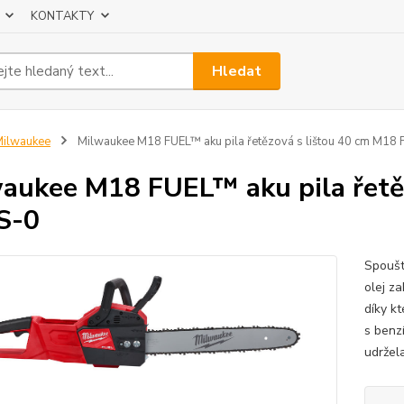
KONTAKTY
Hledat
ilwaukee
Milwaukee M18 FUEL™ aku pila řetězová s lištou 40 cm M18
aukee M18 FUEL™ aku pila řetě
S-0
Spoušt
olej z
díky kt
s benz
udržela