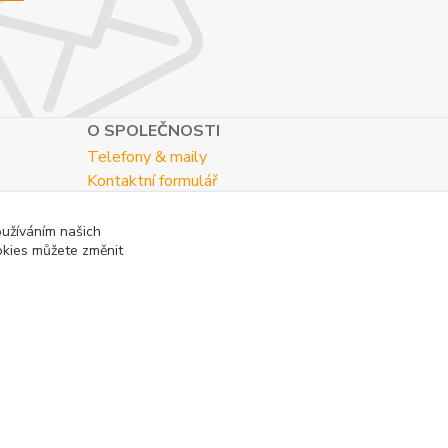
O SPOLEČNOSTI
Telefony & maily
Kontaktní formulář
O nás
oužíváním našich
okies můžete změnit
Vytvořeno na
Eshop-rychle.cz