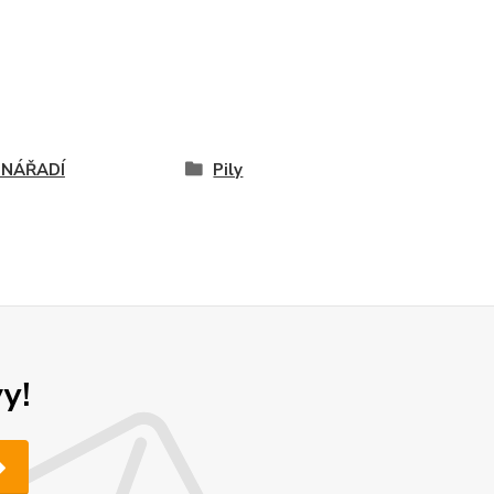
 NÁŘADÍ
Pily
y!