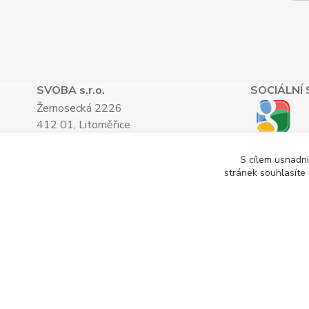
SVOBA s.r.o.
SOCIÁLNÍ 
Žernosecká 2226
412 01, Litoměřice
TEL.: (+420) 416 733 051
IČ: 27265382
S cílem usnadni
stránek souhlasíte
DIČ: CZ27265382
Katalog internetových obchodů