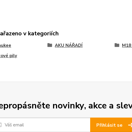
zařazeno v kategoriích
aukee
AKU NÁŘADÍ
M18
ové pily
epropásněte novinky, akce a slev
Přihlásit se