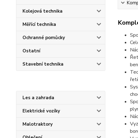
Kompl
Kolejová technika
Komple
Měřící technika
Spo
Ochranné pomůcky
Cel
Nád
Ostatní
Řet
Stavební technika
ben
Tec
řet
Sys
cho
Les a zahrada
Spo
ply
Elektrické vozíky
Nád
Vyz
Malotraktory
bor
Oblečení