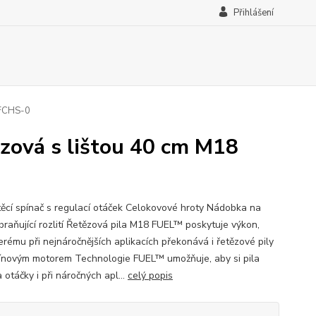
Přihlášení
 FCHS-0
zová s lištou 40 cm M18
ěcí spínač s regulací otáček Celokovové hroty Nádobka na
abraňující rozlití Řetězová pila M18 FUEL™ poskytuje výkon,
erému při nejnáročnějších aplikacích překonává i řetězové pily
ínovým motorem Technologie FUEL™ umožňuje, aby si pila
 otáčky i při náročných apl...
celý popis