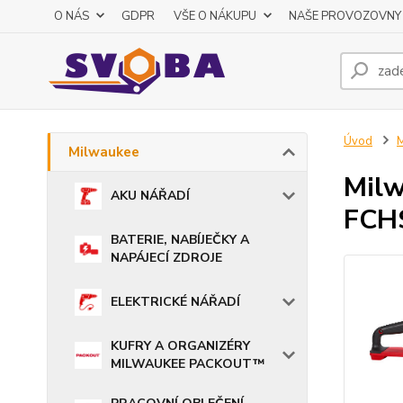
O NÁS
GDPR
VŠE O NÁKUPU
NAŠE PROVOZOVNY
Úvod
M
Milwaukee
Milw
AKU NÁŘADÍ
FCH
BATERIE, NABÍJEČKY A
NAPÁJECÍ ZDROJE
ELEKTRICKÉ NÁŘADÍ
KUFRY A ORGANIZÉRY
MILWAUKEE PACKOUT™