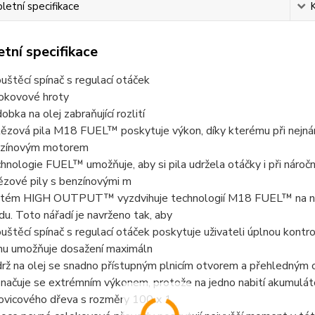
etní specifikace
tní specifikace
uštěcí spínač s regulací otáček
okovové hroty
obka na olej zabraňující rozlití
ězová pila M18 FUEL™ poskytuje výkon, díky kterému při nejnároč
zínovým motorem
hnologie FUEL™ umožňuje, aby si pila udržela otáčky i při náročn
ězové pily s benzínovými m
tém HIGH OUTPUT™ vyzdvihuje technologií M18 FUEL™ na novou
du. Toto nářadí je navrženo tak, aby
uštěcí spínač s regulací otáček poskytuje uživateli úplnou kont
nu umožňuje dosažení maximáln
rž na olej se snadno přístupným plnicím otvorem a přehledným
načuje se extrémním výkonem, protože na jedno nabití akumulát
ovicového dřeva s rozměry 100 x 1