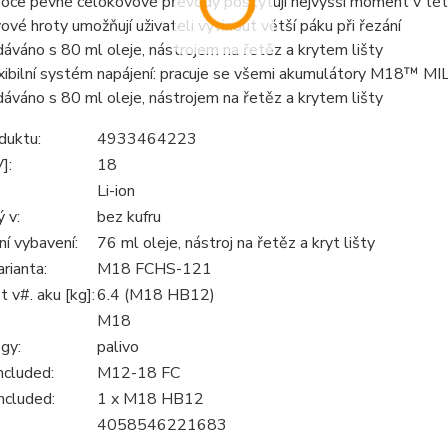
oce pevné celokovové převody poskytují nejvyšší moment v této
ové hroty umožňují uživateli vyvinout větší páku při řezání
áváno s 80 ml oleje, nástrojem na řetěz a krytem lišty
xibilní systém napájení: pracuje se všemi akumulátory M18™
áváno s 80 ml oleje, nástrojem na řetěz a krytem lišty
duktu:
4933464223
]:
18
Li-ion
 v:
bez kufru
í vybavení:
76 ml oleje, nástroj na řetěz a kryt lišty
rianta:
M18 FCHS-121
 v#. aku [kg]:
6.4 (M18 HB12)
M18
gy:
palivo
ncluded:
M12-18 FC
ncluded:
1 x M18 HB12
4058546221683