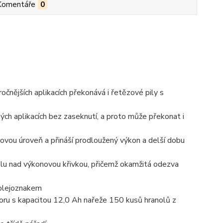
Komentáře
0
nějších aplikacích překonává i řetězové pily s
ých aplikacích bez zaseknutí, a proto může překonat i
 úroveň a přináší prodloužený výkon a delší dobu
rolu nad výkonovou křivkou, přičemž okamžitá odezva
 olejoznakem
oru s kapacitou 12,0 Ah nařeže 150 kusů hranolů z