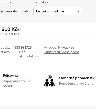
tupnost
na dotaz
ěr varianty modelu
 610 Kč
/
ks
074 Kč
bez DPH
roduktu:
4933464723
Výrobce:
Milwaukee
arianty
Bez
Hlídat cenu / dostupnost
:
akumulátoru
Půjčovna
Odborné poradenství
Zapůjčení strojů a
Pomůžeme s výběrem.
nářadí.