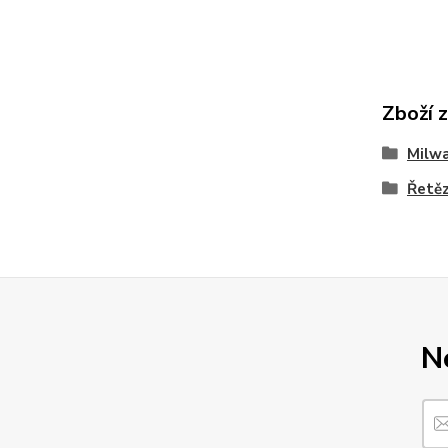
Zboží 
Milw
Řetěz
N