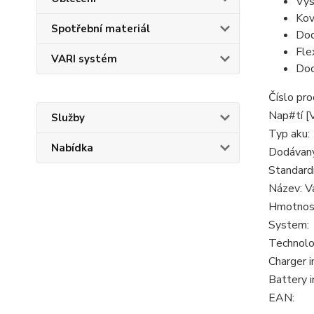
Vys
Kov
Spotřební materiál
Dod
Fle
VARI systém
Dod
Číslo pro
Nap#tí [V
Služby
Typ aku:
Nabídka
Dodávaný
Standardn
Název: Va
Hmotnost
System:
Technolo
Charger i
Battery i
EAN: