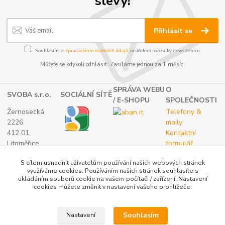
slevy!
Přihlásit se
Souhlasím se
zpracováním osobních údajů
za účelem rozesílky newsletteru.
Můžete se kdykoli odhlásit. Zasíláme jednou za 1 měsíc.
SPRÁVA WEBU
O
SVOBA s.r.o.
SOCIÁLNÍ SÍTĚ
/ E-SHOPU
SPOLEČNOSTI
Žernosecká
Telefony &
2226
maily
412 01,
Kontaktní
Litoměřice
formulář
TEL.:
O nás
S cílem usnadnit uživatelům používání našich webových stránek
(+420) 416 733
využíváme cookies. Používáním našich stránek souhlasíte s
051
ukládáním souborů cookie na vašem počítači / zařízení. Nastavení
IČ: 27265382
cookies můžete změnit v nastavení vašeho prohlížeče.
DIČ:
CZ27265382
Souhlasím
Nastavení