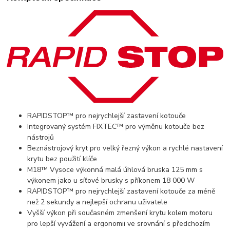
RAPIDSTOP™ pro nejrychlejší zastavení kotouče
Integrovaný systém FIXTEC™ pro výměnu kotouče bez
nástrojů
Beznástrojový kryt pro velký řezný výkon a rychlé nastavení
krytu bez použití klíče
M18™ Vysoce výkonná malá úhlová bruska 125 mm s
výkonem jako u síťové brusky s příkonem 18 000 W
RAPIDSTOP™ pro nejrychlejší zastavení kotouče za méně
než 2 sekundy a nejlepší ochranu uživatele
Vyšší výkon při současném zmenšení krytu kolem motoru
pro lepší vyvážení a ergonomii ve srovnání s předchozím