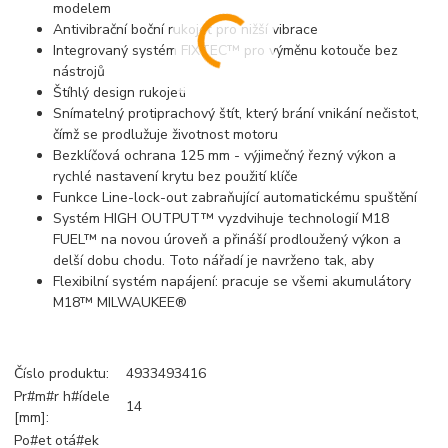
modelem
Antivibrační boční rukojeť pro nižší vibrace
Integrovaný systém FIXTEC™ pro výměnu kotouče bez
nástrojů
Štíhlý design rukojeti
Snímatelný protiprachový štít, který brání vnikání nečistot,
čímž se prodlužuje životnost motoru
Bezklíčová ochrana 125 mm - výjimečný řezný výkon a
rychlé nastavení krytu bez použití klíče
Funkce Line-lock-out zabraňující automatickému spuštění
Systém HIGH OUTPUT™ vyzdvihuje technologií M18
FUEL™ na novou úroveň a přináší prodloužený výkon a
delší dobu chodu. Toto nářadí je navrženo tak, aby
Flexibilní systém napájení: pracuje se všemi akumulátory
M18™ MILWAUKEE®
Číslo produktu:
4933493416
Pr#m#r h#ídele
14
[mm]:
Po#et otá#ek