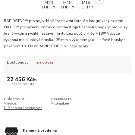
RAPIDSTOP™ pro nejrychlejší zastavení kotouče Integrovaný systém
FIXTEC™ pro výměnu kotouče bez nástrojů Beznástrojový kryt pro velký
řezný výkon a rychlé nastavení krytu bez použití klíče M18™ Vysoce
výkonná malá úhlová bruska 125 mm s výkonem jako u síťové brusky s
příkonem 18 000 W RAPIDSTOP™ p...
celý popis
Dostupnost
na dotaz
22 456 Kč
/
ks
18 559 Kč
bez DPH
Číslo produktu:
4933493416
Výrobce:
Milwaukee
Hlídat cenu / dostupnost
Kamenná prodejna