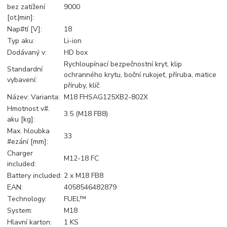
bez zatížení
9000
[ot.|min]:
Nap#tí [V]:
18
Typ aku:
Li-ion
Dodávaný v:
HD box
Rychloupínací bezpečnostní kryt, klip
Standardní
ochranného krytu, boční rukojeť, příruba, matice
vybavení:
příruby, klíč
Název: Varianta:
M18 FHSAG125XB2-802X
Hmotnost v#.
3.5 (M18 FB8)
aku [kg]:
Max. hloubka
33
#ezání [mm]:
Charger
M12-18 FC
included:
Battery included:
2 x M18 FB8
EAN:
4058546482879
Technology:
FUEL™
System:
M18
Hlavní karton:
1 KS