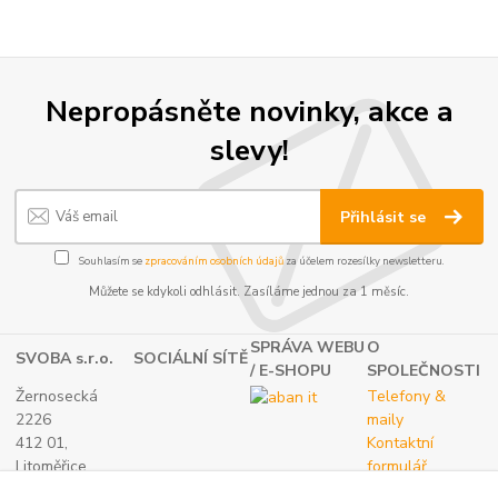
Nepropásněte novinky, akce a
slevy!
Přihlásit se
Souhlasím se
zpracováním osobních údajů
za účelem rozesílky newsletteru.
Můžete se kdykoli odhlásit. Zasíláme jednou za 1 měsíc.
SPRÁVA WEBU
O
SVOBA s.r.o.
SOCIÁLNÍ SÍTĚ
/ E-SHOPU
SPOLEČNOSTI
Žernosecká
Telefony &
2226
maily
412 01,
Kontaktní
Litoměřice
formulář
TEL.:
O nás