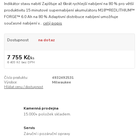
Indikátor stavu nabití Zajišťuje až 6krát rychlejší nabíjení na 80 % pro větší
produktivitu 15 minutové supernabíjení akumulátoru M18™REDLITHIUM™
FORGE™ 6.0 Ah na 80 % Adaptivní distribuce nabíjení umožňuje
současné nabíjení v...
celý popis
Dostupnost
na dotaz
7 755 Kč
/
ks
6 409 Kč
bez DPH
Číslo produktu:
4932492531
Výrobce:
Milwaukee
Hlídat cenu / dostupnost
Kamenná prodejna
15.000+ položek skladem.
Servis
Záruční i pozáruční opravy.