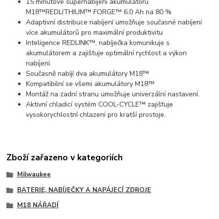
15 minutové supernabíjení akumulátoru
M18™REDLITHIUM™ FORGE™ 6.0 Ah na 80 %
Adaptivní distribuce nabíjení umožňuje současné nabíjení
více akumulátorů pro maximální produktivitu
Inteligence REDLINK™, nabíječka komunikuje s
akumulátorem a zajišťuje optimální rychlost a výkon
nabíjení.
Současně nabíjí dva akumulátory M18™
Kompatibilní se všemi akumulátory M18™
Montáž na zadní stranu umožňuje univerzální nastavení.
Aktivní chladicí systém COOL-CYCLE™ zajišťuje
vysokorychlostní chlazení pro kratší prostoje.
Zboží zařazeno v kategoriích
Milwaukee
BATERIE, NABÍJEČKY A NAPÁJECÍ ZDROJE
M18 NÁŘADÍ