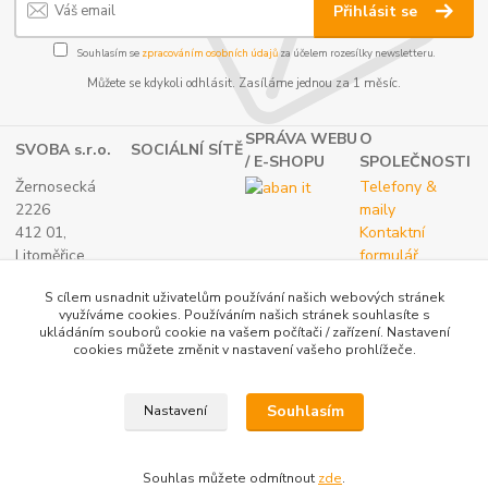
Přihlásit se
Souhlasím se
zpracováním osobních údajů
za účelem rozesílky newsletteru.
Můžete se kdykoli odhlásit. Zasíláme jednou za 1 měsíc.
SPRÁVA WEBU
O
SVOBA s.r.o.
SOCIÁLNÍ SÍTĚ
/ E-SHOPU
SPOLEČNOSTI
Žernosecká
Telefony &
2226
maily
412 01,
Kontaktní
Litoměřice
formulář
TEL.:
O nás
S cílem usnadnit uživatelům používání našich webových stránek
(+420) 416 733
využíváme cookies. Používáním našich stránek souhlasíte s
051
ukládáním souborů cookie na vašem počítači / zařízení. Nastavení
IČ: 27265382
cookies můžete změnit v nastavení vašeho prohlížeče.
DIČ:
CZ27265382
Souhlasím
Nastavení
Katalog internetových obchodů
Souhlas můžete odmítnout
zde
.