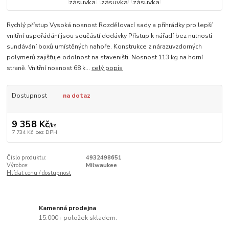
Rychlý přístup Vysoká nosnost Rozdělovací sady a přihrádky pro lepší
vnitřní uspořádání jsou součástí dodávky Přístup k nářadí bez nutnosti
sundávání boxů umístěných nahoře. Konstrukce z nárazuvzdorných
polymerů zajišťuje odolnost na staveništi. Nosnost 113 kg na horní
straně. Vnitřní nosnost 68 k...
celý popis
Dostupnost
na dotaz
9 358 Kč
/
ks
7 734 Kč
bez DPH
Číslo produktu:
4932498651
Výrobce:
Milwaukee
Hlídat cenu / dostupnost
Kamenná prodejna
15.000+ položek skladem.