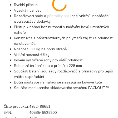
Rychlý přístup
Vysoká nosnost
Rozdělovací sady a přihrádky pro lepší vnitřní uspořádání
jsou součástí dodávky
Přístup k nářadí bez nutnosti sundávání boxů umístěných
nahoře.
Konstrukce z nárazuvzdorných polymerů zajišťuje odolnost
na staveništi.
Nosnost 113 kg na horní straně.
Vnitřní nosnost 68 kg.
Kovem vyztužené rohy pro větší odolnost.
Robustní terénní kola o průměru 228 mm.
Součástí balení jsou sady rozdělovačů a přihrádky pro lepší
vnitřní uspořádání.
Boční nástavce na nářadí se nasazují na kovové tyče
Součást modulárního skladovacího systému PACKOUT™.
Číslo produktu:
4932498651
EAN:
4058546525200