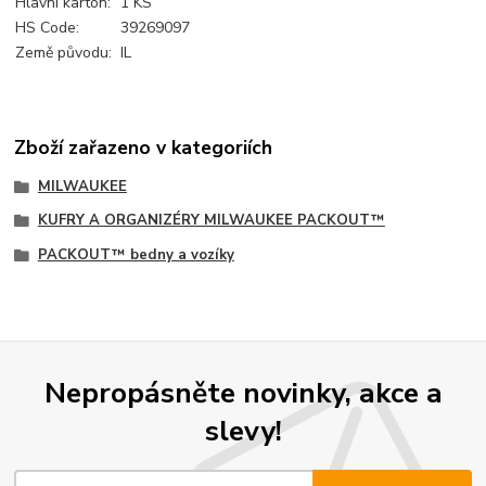
Hlavní karton:
1 KS
HS Code:
39269097
Země původu:
IL
Zboží zařazeno v kategoriích
MILWAUKEE
KUFRY A ORGANIZÉRY MILWAUKEE PACKOUT™
PACKOUT™ bedny a vozíky
Nepropásněte novinky, akce a
slevy!