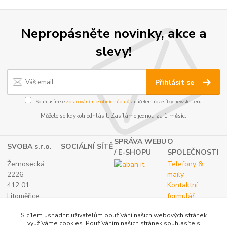
Nepropásněte novinky, akce a
slevy!
Přihlásit se
Souhlasím se
zpracováním osobních údajů
za účelem rozesílky newsletteru.
Můžete se kdykoli odhlásit. Zasíláme jednou za 1 měsíc.
SPRÁVA WEBU
O
SVOBA s.r.o.
SOCIÁLNÍ SÍTĚ
/ E-SHOPU
SPOLEČNOSTI
Žernosecká
Telefony &
2226
maily
412 01,
Kontaktní
Litoměřice
formulář
TEL.:
O nás
S cílem usnadnit uživatelům používání našich webových stránek
(+420) 416 733
využíváme cookies. Používáním našich stránek souhlasíte s