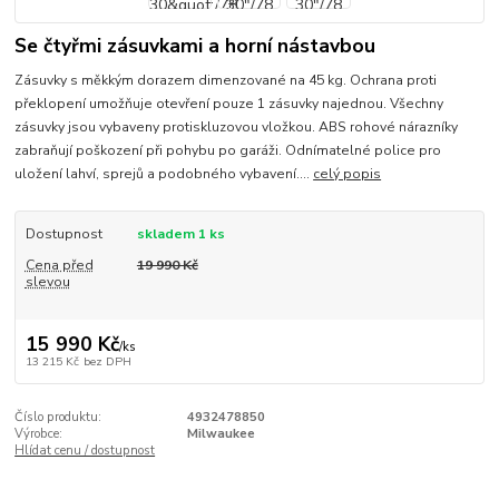
Se čtyřmi zásuvkami a horní nástavbou
Zásuvky s měkkým dorazem dimenzované na 45 kg. Ochrana proti
překlopení umožňuje otevření pouze 1 zásuvky najednou. Všechny
zásuvky jsou vybaveny protiskluzovou vložkou. ABS rohové nárazníky
zabraňují poškození při pohybu po garáži. Odnímatelné police pro
uložení lahví, sprejů a podobného vybavení....
celý popis
Dostupnost
skladem 1 ks
Cena před
19 990 Kč
slevou
15 990 Kč
/
ks
13 215 Kč
bez DPH
Číslo produktu:
4932478850
Výrobce:
Milwaukee
Hlídat cenu / dostupnost