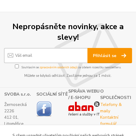
Nepropásněte novinky, akce a
slevy!
Přihlásit se
Souhlasím se
zpracováním osobních údajů
za účelem rozesílky newsletteru.
Můžete se kdykoli odhlásit. Zasíláme jednou za 1 měsíc.
SPRÁVA WEBU
O
SVOBA s.r.o.
SOCIÁLNÍ SÍTĚ
/ E-SHOPU
SPOLEČNOSTI
Žernosecká
Telefony &
2226
maily
412 01,
Kontaktní
Litoměřice
formulář
TEL.:
O nás
S cílem usnadnit uživatelům používání našich webových stránek