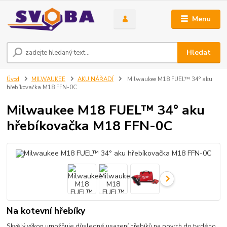
Menu
Hledat
Úvod
MILWAUKEE
AKU NÁŘADÍ
Milwaukee M18 FUEL™ 34° aku
hřebíkovačka M18 FFN-0C
Milwaukee M18 FUEL™ 34° aku
hřebíkovačka M18 FFN-0C
Na kotevní hřebíky
Skvělý výkon umožňuje důsledné usazení hřebíků na povrch do tvrdého