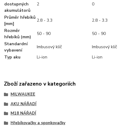
dostupných
2
0
akumulátorů
Průměr hřebíků
2.8 - 3.3
2.8 - 3.3
[mm]
Rozměr
50 - 90
50 - 90
hřebíků (mm)
Standardní
Imbusový klíč
Imbusový klíč
vybavení
Typ aku
Li-ion
Li-ion
Zboží zařazeno v kategoriích
MILWAUKEE
AKU NÁŘADÍ
M18 NÁŘADÍ
Hřebíkovačky a sponkovačky