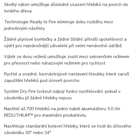
Skvělý výkon umožňuje důsledné usazení hřebíků na povrch do
tvrdého dřeva
Technologie Ready to Fire eliminuje dobu rozběhu mezi
jednotlivými nástřely
Žádné plynové bombičky a žádné čištění, přináší spolehlivost a
výdrž pro nejnáročnější uživatelé při velmi nenáročné údržbě
Výběr ze dvou režimů umožňuje zvolit mezi sekvenčním režimem
pro přesnost nebo nárazovým režimem pro rychlost
Rychlé a snadné, beznástrojové nastavení hloubky, které zaručí
zapuštění hřebíků pod úroveň povrchu
Systém Dry-Fire lockout odpojí funkci vystřelování, pokud v
zásobníku již žádné hřebíky nejsou
Nastřelí až 700 hřebíků na jedno nabití akumulátoru 5.0 Ah
REDLITHIUM™ pro maximální produktivitu.
Nastřeluje standardní kotevní hřebíky, které se hodí do úhlového
zásobníku 30° nebo 34°