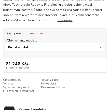
dřeva Technologie Ready to Fire eliminuje dobu rozběhu mezi
jednotlivými nástřely Žádné plynové bombičky a žádné čištění, přináší
spolehlivost a výdrž pro nejnáročnější uživatelé při velmi nenáročné
údržbě Výběr ze dvou režimů umožň...
celý popis
Dostupnost
na dotaz
Výběr varianty modelu
21 246 Kč
/
ks
17 559 Kč
bez DPH
Číslo produktu:
4933471406
Výrobce:
Milwaukee
Výběr varianty modelu:
Bez akumulátoru
Hlídat cenu / dostupnost
Kamenná prodejna