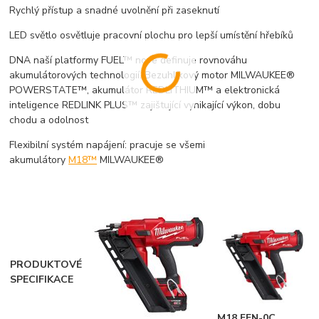
Rychlý přístup a snadné uvolnění při zaseknutí
LED světlo osvětluje pracovní plochu pro lepší umístění hřebíků
DNA naší platformy FUEL™ nove definuje rovnováhu
akumulátorových technologií. Bezuhlíkový motor MILWAUKEE®
POWERSTATE™, akumulátor REDLITHIUM™ a elektronická
inteligence REDLINK PLUS™ zajištující vynikající výkon, dobu
chodu a odolnost
Flexibilní systém napájení: pracuje se všemi
akumulátory
M18™
MILWAUKEE®
PRODUKTOVÉ
SPECIFIKACE
M18 FFN-0C