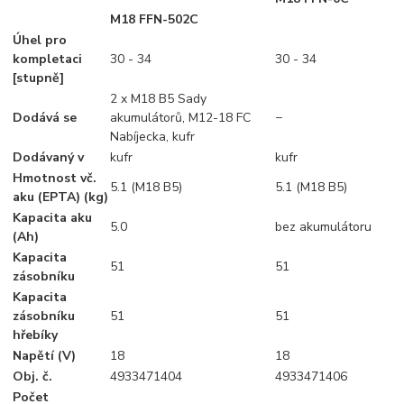
M18 FFN-502C
Úhel pro
kompletaci
30 - 34
30 - 34
[stupně]
2 x M18 B5 Sady
Dodává se
akumulátorů, M12-18 FC
−
Nabíjecka, kufr
Dodávaný v
kufr
kufr
Hmotnost vč.
5.1 (M18 B5)
5.1 (M18 B5)
aku (EPTA) (kg)
Kapacita aku
5.0
bez akumulátoru
(Ah)
Kapacita
51
51
zásobníku
Kapacita
zásobníku
51
51
hřebíky
Napětí (V)
18
18
Obj. č.
4933471404
4933471406
Počet