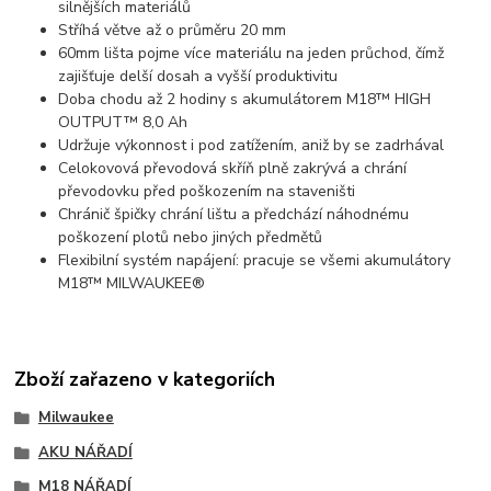
silnějších materiálů
Stříhá větve až o průměru 20 mm
60mm lišta pojme více materiálu na jeden průchod, čímž
zajišťuje delší dosah a vyšší produktivitu
Doba chodu až 2 hodiny s akumulátorem M18™ HIGH
OUTPUT™ 8,0 Ah
Udržuje výkonnost i pod zatížením, aniž by se zadrhával
Celokovová převodová skříň plně zakrývá a chrání
převodovku před poškozením na staveništi
Chránič špičky chrání lištu a předchází náhodnému
poškození plotů nebo jiných předmětů
Flexibilní systém napájení: pracuje se všemi akumulátory
M18™ MILWAUKEE®
Zboží zařazeno v kategoriích
Milwaukee
AKU NÁŘADÍ
M18 NÁŘADÍ