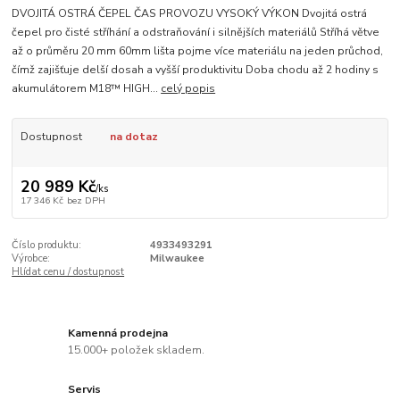
DVOJITÁ OSTRÁ ČEPEL ČAS PROVOZU VYSOKÝ VÝKON Dvojitá ostrá
čepel pro čisté stříhání a odstraňování i silnějších materiálů Stříhá větve
až o průměru 20 mm 60mm lišta pojme více materiálu na jeden průchod,
čímž zajišťuje delší dosah a vyšší produktivitu Doba chodu až 2 hodiny s
akumulátorem M18™ HIGH...
celý popis
Dostupnost
na dotaz
20 989 Kč
/
ks
17 346 Kč
bez DPH
Číslo produktu:
4933493291
Výrobce:
Milwaukee
Hlídat cenu / dostupnost
Kamenná prodejna
15.000+ položek skladem.
Servis