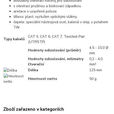
dvoudílný otevírací nástroj pro odizolování
s otevírací pružinou a blokovací západkou
aretace v uzavřené poloze
těleso: plast, vyztužen optickými vlákny
čepele: speciální nástrojová ocel, kalená v oleji, s potahem
TiN
CAT 5, CAT 6, CAT 7, Twisted-Pair
Typy kabelů
(UTP/STP)
4,5 - 10,0 Ø
Hodnoty odizolování (průměr)
mm
Hodnoty odizolování, milimetry
0,2 - 4,0
čtvereční
mm²
Délka
125 mm
Hmotnost netto
50 g
Zboží zařazeno v kategoriích