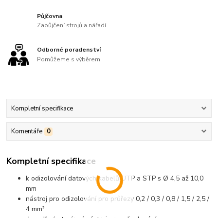
Půjčovna
Zapůjčení strojů a nářadí.
Odborné poradenství
Pomůžeme s výběrem.
Kompletní specifikace
Komentáře
0
Kompletní specifikace
k odizolování datových kabelů UTP a STP s Ø 4,5 až 10,0
mm
nástroj pro odizolování pro průřezy 0,2 / 0,3 / 0,8 / 1,5 / 2,5 /
4 mm²