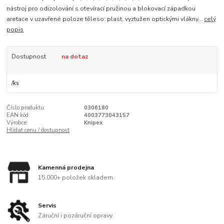
nástroj pro odizolování s otevírací pružinou a blokovací západkou
aretace v uzavřené poloze těleso: plast, vyztužen optickými vlákny...
celý
popis
Dostupnost
na dotaz
/
ks
Číslo produktu:
0306180
EAN kód:
4003773043157
Výrobce:
Knipex
Hlídat cenu / dostupnost
Kamenná prodejna
15.000+ položek skladem.
Servis
Záruční i pozáruční opravy.