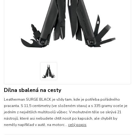
Dílna sbalená na cesty
Leatherman SURGE BLACK je vždy tam, kde je potřeba pořádného
pracanta. S 11,5 centimetry (ve složeném stavu) a s 335 gramy ocele je
jedním z největších multitoolů vůbec. V mohutném těle se skrývá 21
nástrojů, které asi nebudete chtít nosit po kapsách, ale chybět by
neměly například v autě, na motorc...
celý popis