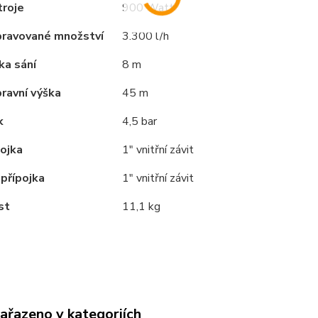
troje
900 Watt
pravované množství
3.300 l/h
ka sání
8 m
ravní výška
45 m
k
4,5 bar
pojka
1" vnitřní závit
přípojka
1" vnitřní závit
st
11,1 kg
zařazeno v kategoriích