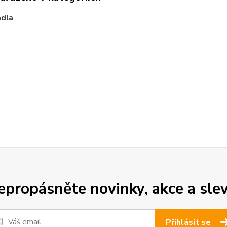
adla
epropásněte novinky, akce a slev
Přihlásit se