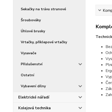
Sekačky na trávu strunové
Kompl
Šroubováky
Komple
Úhlové brusky
Technick
Vrtačky, příklepové vrtačky
Bez
Och
Vysavače
Vys
Příslušenství
Pln
Erg
Ostatní
Vyp
Čer
Vybavení dílny
Zák
Zah
Elektrické nářadí
Kolejová technika