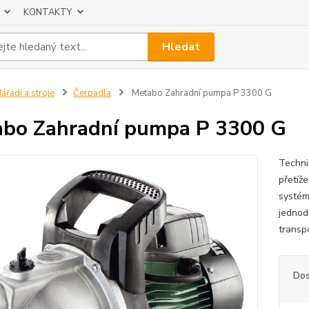
KONTAKTY
Hledat
ářadí a stroje
Čerpadla
Metabo Zahradní pumpa P 3300 G
bo Zahradní pumpa P 3300 G
Techni
přetíž
systém
jednod
transp
Dos