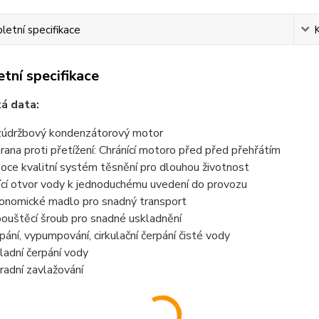
etní specifikace
tní specifikace
á data:
údržbový kondenzátorový motor
rana proti přetížení: Chránící motoro před před přehřátím
oce kvalitní systém těsnění pro dlouhou životnost
ící otvor vody k jednoduchému uvedení do provozu
onomické madlo pro snadný transport
ouštěcí šroub pro snadné uskladnění
pání, vypumpování, cirkulační čerpání čisté vody
ladní čerpání vody
radní zavlažování