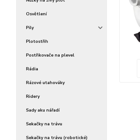
Nůžky na živý plot
Osvětlení
Pily
Plotostřih
Postřikovače na plevel
Rádia
Rázové utahováky
Ridery
Sady aku nářadí
Sekačky na trávu
Sekačky na trávu (robotické)