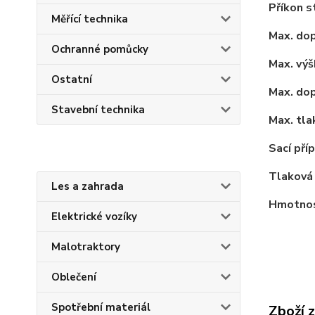
Příkon s
Měřící technika
Max. do
Ochranné pomůcky
Max. výš
Ostatní
Max. dop
Stavební technika
Max. tla
Sací pří
Tlaková 
Les a zahrada
Hmotno
Elektrické vozíky
Malotraktory
Oblečení
Spotřební materiál
Zboží 