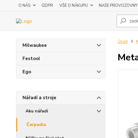
O NÁS
GDPR
VŠE O NÁKUPU
NAŠE PROVOZOVNY
Úvod
N
Milwaukee
Meta
Festool
Ego
Nářadí a stroje
Aku nářadí
Čerpadla