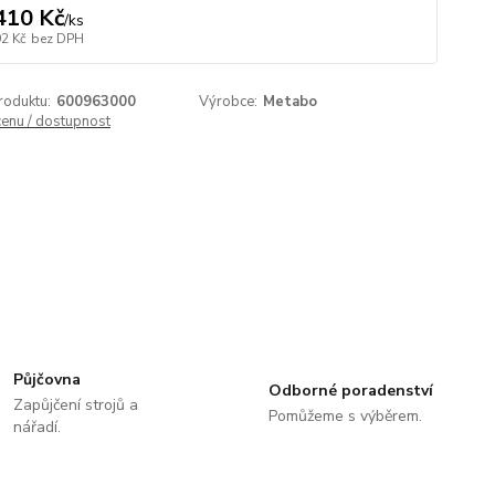
410 Kč
/
ks
92 Kč
bez DPH
roduktu:
600963000
Výrobce:
Metabo
cenu / dostupnost
Půjčovna
Odborné poradenství
Zapůjčení strojů a
Pomůžeme s výběrem.
nářadí.