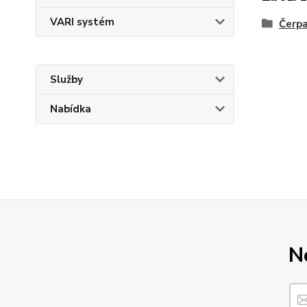
VARI systém
Čerp
Služby
Nabídka
N