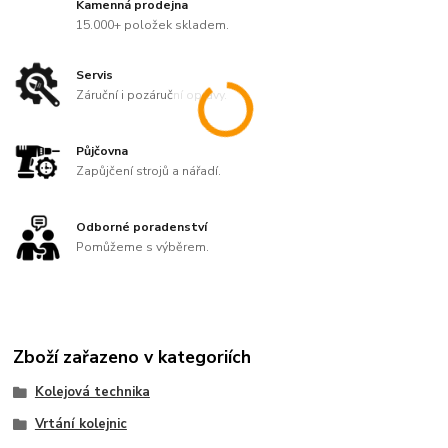
Kamenná prodejna
15.000+ položek skladem.
Servis
Záruční i pozáruční opravy.
Půjčovna
Zapůjčení strojů a nářadí.
Odborné poradenství
Pomůžeme s výběrem.
Zboží zařazeno v kategoriích
Kolejová technika
Vrtání kolejnic