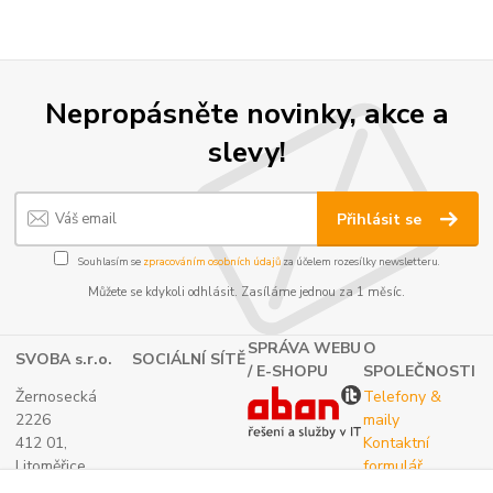
Nepropásněte novinky, akce a
slevy!
Přihlásit se
Souhlasím se
zpracováním osobních údajů
za účelem rozesílky newsletteru.
Můžete se kdykoli odhlásit. Zasíláme jednou za 1 měsíc.
SPRÁVA WEBU
O
SVOBA s.r.o.
SOCIÁLNÍ SÍTĚ
/ E-SHOPU
SPOLEČNOSTI
Žernosecká
Telefony &
2226
maily
412 01,
Kontaktní
Litoměřice
formulář
TEL.:
O nás