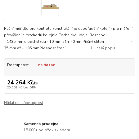
Ruční měřidlo pro kontrolu konstrukčního uspořádání kolejí - pro měření
převýšení a rozchodu kolejnic. Technické údaje :Rozchod
1435 mm s odchylkou - 10 mm až + 40 mmPříčný sklon -
35 mm až + 195 mmPřesnost čtení 1...
celý popis
Dostupnost
na dotaz
24 264 Kč
/
ks
20 053 Kč
bez DPH
Hlídat cenu / dostupnost
Kamenná prodejna
15.000+ položek skladem.