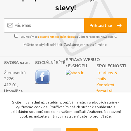
slevy!
Přihlásit se
Souhlasím se
zpracováním osobních údajů
za účelem rozesílky newsletteru.
Můžete se kdykoli odhlásit. Zasíláme jednou za 1 měsíc.
SPRÁVA WEBU
O
SVOBA s.r.o.
SOCIÁLNÍ SÍTĚ
/ E-SHOPU
SPOLEČNOSTI
Žernosecká
Telefony &
2226
maily
412 01,
Kontaktní
Litoměřice
formulář
TEL.:
O nás
S cílem usnadnit uživatelům používání našich webových stránek
(+420) 416 733
využíváme cookies. Používáním našich stránek souhlasíte s
051
ukládáním souborů cookie na vašem počítači / zařízení. Nastavení
IČ: 27265382
cookies můžete změnit v nastavení vašeho prohlížeče.
DIČ:
CZ27265382