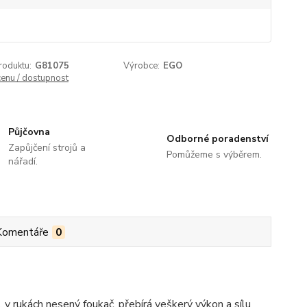
roduktu:
G81075
Výrobce:
EGO
cenu / dostupnost
Půjčovna
Odborné poradenství
Zapůjčení strojů a
Pomůžeme s výběrem.
nářadí.
Komentáře
0
 v rukách nesený foukač, přebírá veškerý výkon a sílu