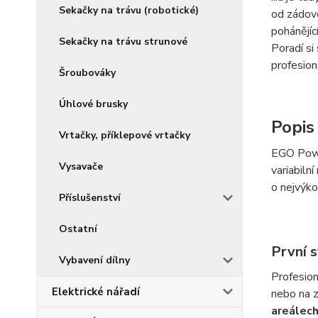
Sekačky na trávu (robotické)
od zádov
pohánějíc
Sekačky na trávu strunové
Poradí si
profesion
Šroubováky
Úhlové brusky
Popis
Vrtačky, příklepové vrtačky
EGO Pow
Vysavače
variabiln
o nejvýko
Příslušenství
Ostatní
První 
Vybavení dílny
Profesion
Elektrické nářadí
nebo na z
areálech