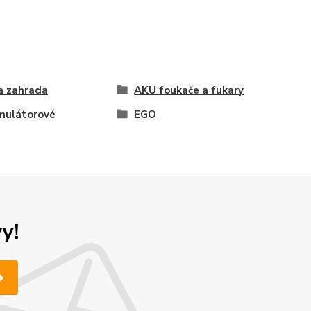
a zahrada
AKU foukače a fukary
mulátorové
EGO
y!