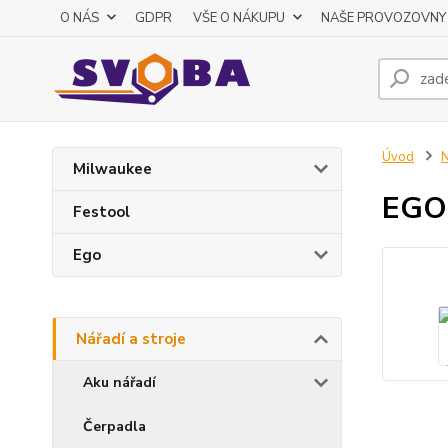
O NÁS
GDPR
VŠE O NÁKUPU
NAŠE PROVOZOVNY
Úvod
N
Milwaukee
EGO 
Festool
Ego
Nářadí a stroje
Aku nářadí
Čerpadla