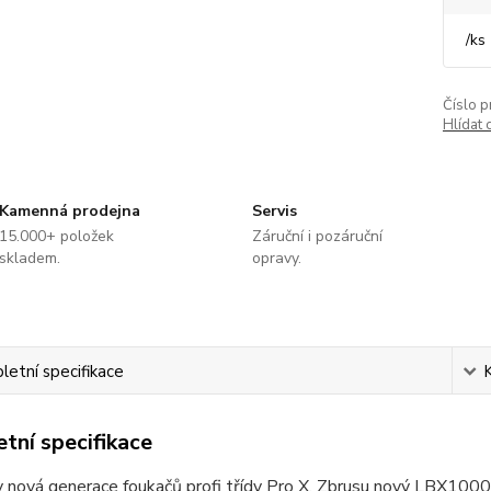
/
ks
Číslo p
Hlídat 
Kamenná prodejna
Servis
15.000+ položek
Záruční i pozáruční
skladem.
opravy.
etní specifikace
tní specifikace
ady nová generace foukačů profi třídy Pro X. Zbrusu nový LBX1000,