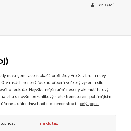
Přihlášení
j)
 tady nová generace foukačů profi třídy Pro X. Zbrusu nový
0, v rukách nesený foukač, přebírá veškerý výkon a sílu
ového foukače. Nejvýkonnější ručně nesený akumulátorový
 na trhu s novým bezuhlíkovým elektromotorem, pohánějícím
 účinné axiální dmychadlo je demonstrací...
celý popis
tupnost
na dotaz