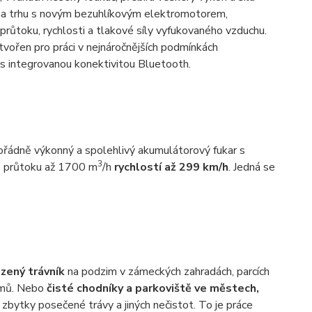
na trhu s novým bezuhlíkovým elektromotorem,
průtoku, rychlosti a tlakové síly vyfukovaného vzduchu.
stvořen pro práci v nejnáročnějších podmínkách
s integrovanou konektivitou Bluetooth.
ořádně výkonný a spolehlivý akumulátorový fukar s
3
ho průtoku až 1700 m
/h
rychlostí až 299 km/h
. Jedná se
izený trávník
na podzim v zámeckých zahradách, parcích
romů. Nebo
čisté chodníky a parkoviště ve městech,
é zbytky posečené trávy a jiných nečistot. To je práce