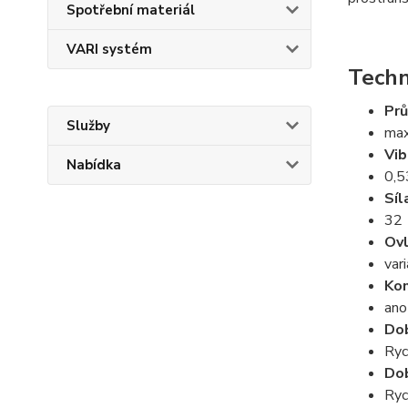
Spotřební materiál
VARI systém
Techn
Prů
Služby
max
Vib
Nabídka
0,5
Síl
32
Ovl
var
Kom
ano
Dob
Ryc
Dob
Ryc