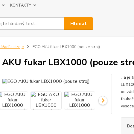
KONTAKTY
Hledat
ářadí a stroje
EGO AKU fukar LBX1000 (pouze stroj)
AKU fukar LBX1000 (pouze stro
...a je
LBX100
od zád
foukač
vysoce
Dos