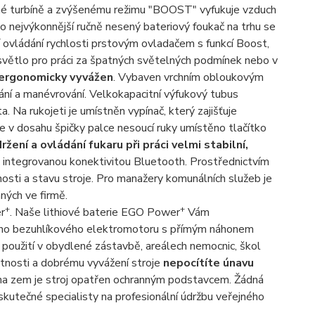
né turbíně a zvýšenému režimu "BOOST" vyfukuje vzduch
 nejvýkonnější ručně nesený bateriový foukač na trhu se
í ovládání rychlosti prstovým ovladačem s funkcí Boost,
D světlo pro práci za špatných světelných podmínek nebo v
ergonomicky vyvážen
. Vybaven vrchním obloukovým
ní a manévrování. Velkokapacitní výfukový tubus
 Na rukojeti je umístněn vypínač, který zajišťuje
 je v dosahu špičky palce nesoucí ruky umístěno tlačítko
držení a ovládání fukaru při práci velmi stabilní,
integrovanou konektivitou Bluetooth. Prostřednictvím
ti a stavu stroje. Pro manažery komunálních služeb je
ných ve firmě.
+
+
r
. Naše lithiové baterie EGO Power
Vám
ho bezuhlíkového elektromotoru s přímým náhonem
použití v obydlené zástavbě, areálech nemocnic, škol
motnosti a dobrému vyvážení stroje
nepocítíte únavu
ní na zem je stroj opatřen ochranným podstavcem. Žádná
 skutečné specialisty na profesionální údržbu veřejného