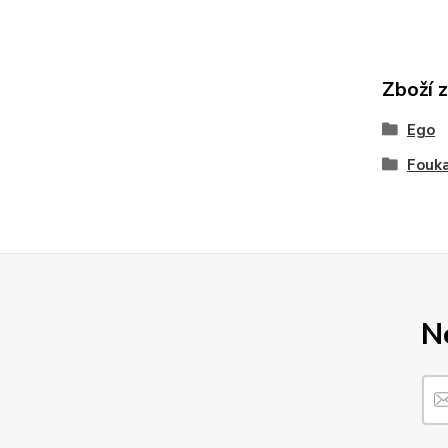
Zboží 
Ego
Fouka
N