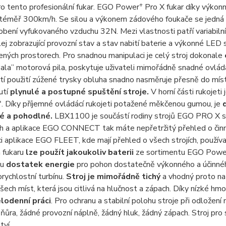
+
o tento profesionální fukar. EGO Power
Pro X fukar díky výkon
 téměř 300km/h. Se silou a výkonem zádového foukače se jedná o
obení vyfukovaného vzduchu 32N. Mezi vlastnosti patří variabiln
ej zobrazující provozní stav a stav nabití baterie a výkonné LE
ných prostorech. Pro snadnou manipulaci je celý stroj dokonale
la” motorová pila, poskytuje uživateli mimořádně snadné ovládá
í použití zúžené trysky obluha snadno nasměruje přesně do místa.
nutí
plynulé a postupné spuštění stroje.
V horní části rukojeti
 Díky příjemné ovládácí rukojeti potažené měkčenou gumou, je
é a pohodlné.
LBX1100 je součástí rodiny strojů EGO PRO X s 
 a aplikace EGO CONNECT tak máte nepřetržitý přehled o činnos
ci aplikace EGO FLEET, kde mají přehled o všech strojích, používa
 fukaru
lze použít jakoukoliv baterii
ze sortimentu EGO Powe
ou
dostatek energie
pro pohon dostatečně výkonného a účinné
rychlostní turbínu.
Stroj je mimořádně tichý
a vhodný proto na 
šech míst, která jsou citlivá na hlučnost a zápach. Díky nízké h
elodenní práci
. Pro ochranu a stabilní polohu stroje při odlože
šňůra, žádné provozní náplně, žádný hluk, žádný zápach. Stroj pro
tví.