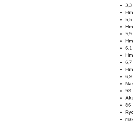
3,3
Hmo
5,5
Hmo
5,9
Hmo
6,1
Hmo
6,7
Hmo
6,9
Na
98
Aku
86
Ryc
max