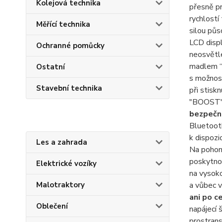
Kolejová technika
přesně pr
rychlostí
Měřící technika
silou půs
LCD displ
Ochranné pomůcky
neosvětle
madlem “a
Ostatní
s možnost
Stavební technika
při stisk
"BOOST".
bezpečn
Bluetooth
k dispozi
Les a zahrada
Na pohon
poskytn
Elektrické vozíky
na vysoko
Malotraktory
a vůbec v
ani po c
Oblečení
napájecí 
prostrans