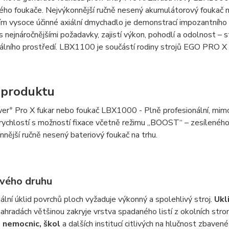
ého foukače. Nejvýkonnější ručně nesený akumulátorový foukač 
ím vysoce účinné axiální dmychadlo je demonstrací impozantního 
 s nejnáročnějšími požadavky, zajistí výkon, pohodlí a odolnost – 
álního prostředí. LBX1100 je součástí rodiny strojů EGO PRO X 
 produktu
+
er
Pro X fukar nebo foukač LBX1000 - Plně profesionální, mim
í rychlostí s možností fixace včetně režimu „BOOST“ – zesílené
nnější ručně nesený bateriový foukač na trhu.
svého druhu
ální úklid povrchů ploch vyžaduje výkonný a spolehlivý stroj.
Ukl
ahradách většinou zakryje vrstva spadaného listí z okolních st
 nemocnic, škol
a dalších institucí citlivých na hlučnost zbaven