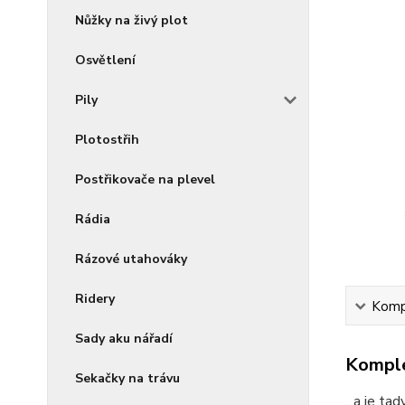
Nůžky na živý plot
Osvětlení
Pily
Plotostřih
Postřikovače na plevel
Rádia
Rázové utahováky
Ridery
Kompl
Sady aku nářadí
Komple
Sekačky na trávu
...a je t