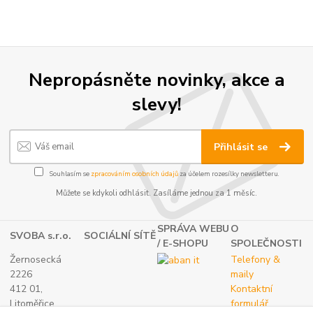
Nepropásněte novinky, akce a
slevy!
Přihlásit se
Souhlasím se
zpracováním osobních údajů
za účelem rozesílky newsletteru.
Můžete se kdykoli odhlásit. Zasíláme jednou za 1 měsíc.
SPRÁVA WEBU
O
SVOBA s.r.o.
SOCIÁLNÍ SÍTĚ
/ E-SHOPU
SPOLEČNOSTI
Žernosecká
Telefony &
2226
maily
412 01,
Kontaktní
Litoměřice
formulář