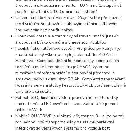
šroubování s krouticím momentem 50 Nm na 1. stupeň až
po přesné vrtání s 3 600 ot/min na 4. stupeň
Univerzální: Rozhraní FastFix umožňuje rychlé přecházení
mezi vrtáním, šroubováním, úhlovým vrtáním a úhlovým
šroubováním bez použití nářadí
Hloubkový doraz a excentrický nástavec umožňují navíc
šroubování blízko okrajů a s omezenou hloubkou
Flexibilní akumulátorový systém: Pro práce, při kterých je
zapotřebí velký výkon, poskytuje akumulátor 4,0 Ah Li-
HighPower Compact ideální kombinaci síly, kompaktních
rozměrů a malé hmotnosti. Pro ještě větší výkon při
mimořádně náročném vrtání a šroubování představuje
správnou volbu akumulátor 5,2 Ah. Kompletní zabezpečení:
Rozsáhlé servisní služby Festool SERVICE platí samozřejmě
také pro akumulátor
Pohodlné: Optimální osvětlení pracovního prostoru díky
zapínatelnému LED osvětlení – lze ovládat také pomocí
aplikace Work
Mobilní: QUADRIVE je uložený v Systaineru3 – a lze ho tak
pro jednoduchý transport z dílny na stavbu perfektně
integrovat do vestavných systémů pro vozidla bott