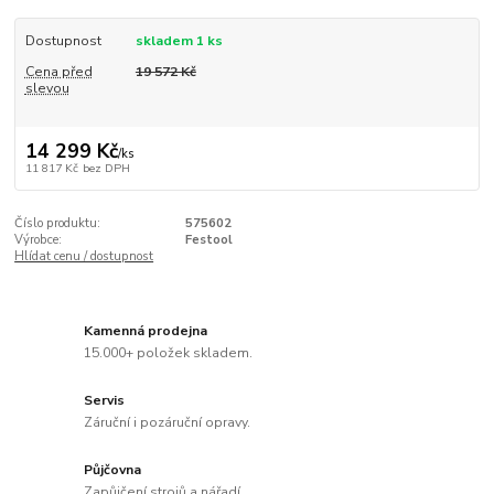
Dostupnost
skladem 1 ks
Cena před
19 572 Kč
slevou
14 299 Kč
/
ks
11 817 Kč
bez DPH
Číslo produktu:
575602
Výrobce:
Festool
Hlídat cenu / dostupnost
Kamenná prodejna
15.000+ položek skladem.
Servis
Záruční i pozáruční opravy.
Půjčovna
Zapůjčení strojů a nářadí.