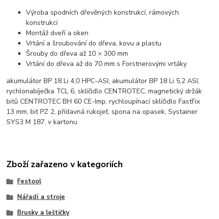
Výroba spodních dřevěných konstrukcí, rámových
konstrukcí
Montáž dveří a oken
Vrtání a šroubování do dřeva, kovu a plastu
Šrouby do dřeva až 10 × 300 mm
Vrtání do dřeva až do 70 mm s Forstnerovými vrtáky
akumulátor BP 18 Li 4,0 HPC-ASI, akumulátor BP 18 Li 5,2 ASI,
rychlonabíječka TCL 6, sklíčidlo CENTROTEC, magnetický držák
bitů CENTROTEC BH 60 CE-Imp, rychloupínací sklíčidlo FastFix
13 mm, bit PZ 2, přídavná rukojeť, spona na opasek, Systainer
SYS3 M 187, v kartonu
Zboží zařazeno v kategoriích
Festool
Nářadí a stroje
Brusky a leštičky