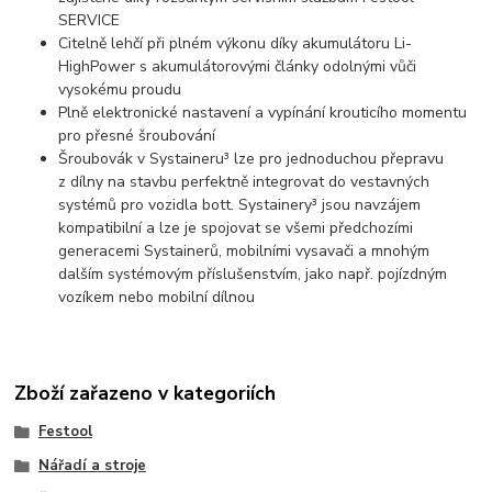
SERVICE
Citelně lehčí při plném výkonu díky akumulátoru Li-
HighPower s akumulátorovými články odolnými vůči
vysokému proudu
Plně elektronické nastavení a vypínání krouticího momentu
pro přesné šroubování
Šroubovák v Systaineru³ lze pro jednoduchou přepravu
z dílny na stavbu perfektně integrovat do vestavných
systémů pro vozidla bott. Systainery³ jsou navzájem
kompatibilní a lze je spojovat se všemi předchozími
generacemi Systainerů, mobilními vysavači a mnohým
dalším systémovým příslušenstvím, jako např. pojízdným
vozíkem nebo mobilní dílnou
Zboží zařazeno v kategoriích
Festool
Nářadí a stroje