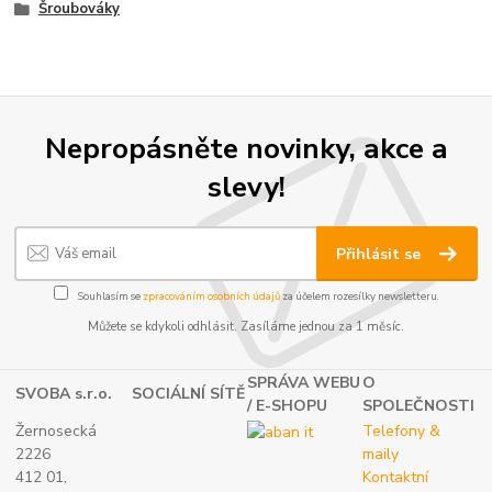
Šroubováky
Nepropásněte novinky, akce a
slevy!
Přihlásit se
Souhlasím se
zpracováním osobních údajů
za účelem rozesílky newsletteru.
Můžete se kdykoli odhlásit. Zasíláme jednou za 1 měsíc.
SPRÁVA WEBU
O
SVOBA s.r.o.
SOCIÁLNÍ SÍTĚ
/ E-SHOPU
SPOLEČNOSTI
Žernosecká
Telefony &
2226
maily
412 01,
Kontaktní