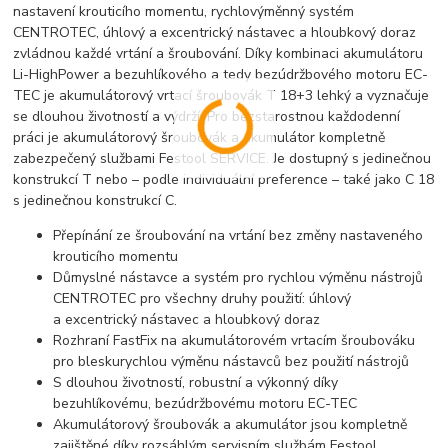
nastavení krouticího momentu, rychlovýměnný systém
CENTROTEC, úhlový a excentrický nástavec a hloubkový doraz
zvládnou každé vrtání a šroubování. Díky kombinaci akumulátoru
Li-HighPower a bezuhlíkového a tedy bezúdržbového motoru EC-
TEC je akumulátorový vrtací šroubovák T 18+3 lehký a vyznačuje
se dlouhou životností a výdrží. Pro bezstarostnou každodenní
práci je akumulátorový šroubovák a akumulátor kompletně
zabezpečený službami Festool SERVICE. Je dostupný s jedinečnou
konstrukcí T nebo – podle individuální preference – také jako C 18
s jedinečnou konstrukcí C.
Přepínání ze šroubování na vrtání bez změny nastaveného
krouticího momentu
Důmyslné nástavce a systém pro rychlou výměnu nástrojů
CENTROTEC pro všechny druhy použití: úhlový
a excentrický nástavec a hloubkový doraz
Rozhraní FastFix na akumulátorovém vrtacím šroubováku
pro bleskurychlou výměnu nástavců bez použití nástrojů
S dlouhou životností, robustní a výkonný díky
bezuhlíkovému, bezúdržbovému motoru EC-TEC
Akumulátorový šroubovák a akumulátor jsou kompletně
zajištěné díky rozsáhlým servisním službám Festool