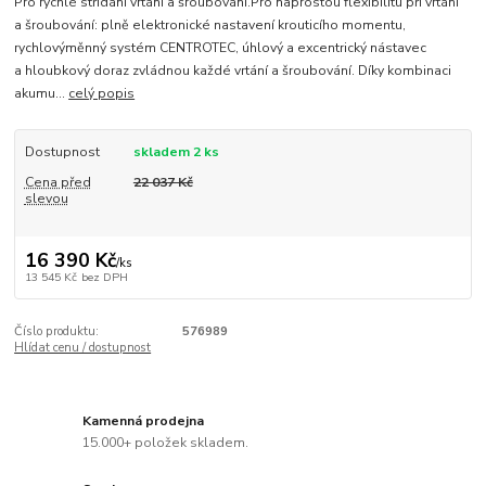
Pro rychlé střídání vrtání a šroubování.Pro naprostou flexibilitu při vrtání
a šroubování: plně elektronické nastavení krouticího momentu,
rychlovýměnný systém CENTROTEC, úhlový a excentrický nástavec
a hloubkový doraz zvládnou každé vrtání a šroubování. Díky kombinaci
akumu...
celý popis
Dostupnost
skladem 2 ks
Cena před
22 037 Kč
slevou
16 390 Kč
/
ks
13 545 Kč
bez DPH
Číslo produktu:
576989
Hlídat cenu / dostupnost
Kamenná prodejna
15.000+ položek skladem.