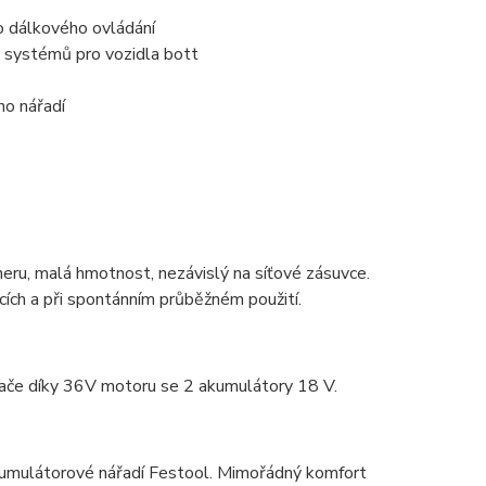
o dálkového ovládání
h systémů pro vozidla bott
ho nářadí
neru, malá hmotnost, nezávislý na síťové zásuvce.
cích a při spontánním průběžném použití.
vače díky 36V motoru se 2 akumulátory 18 V.
kumulátorové nářadí Festool. Mimořádný komfort