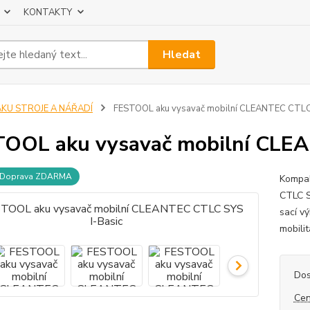
KONTAKTY
Hledat
AKU STROJE A NÁŘADÍ
FESTOOL aku vysavač mobilní CLEANTEC CTLC 
OOL aku vysavač mobilní CLEA
Doprava ZDARMA
Kompak
CTLC S
sací v
mobili
Dos
Cen