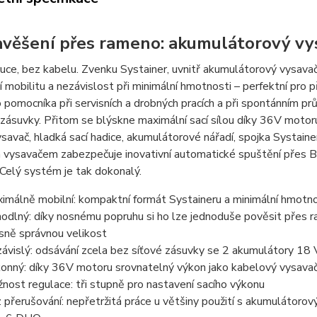
avěšení přes rameno: akumulátorový vy
ruce, bez kabelu. Zvenku Systainer, uvnitř akumulátorový vysav
 mobilitu a nezávislost při minimální hmotnosti – perfektní pro
pomocníka při servisních a drobných pracích a při spontánním p
 zásuvky. Přitom se blýskne maximální sací sílou díky 36V moto
ysavač, hladká sací hadice, akumulátorové nářadí, spojka Systa
a vysavačem zabezpečuje inovativní automatické spuštění přes
 Celý systém je tak dokonalý.
imálně mobilní: kompaktní formát Systaineru a minimální hmotno
odlný: díky nosnému popruhu si ho lze jednoduše pověsit přes 
sně správnou velikost
ávislý: odsávání zcela bez síťové zásuvky se 2 akumulátory 18 
onný: díky 36V motoru srovnatelný výkon jako kabelový vysava
nost regulace: tři stupně pro nastavení sacího výkonu
 přerušování: nepřetržitá práce u většiny použití s akumulátoro