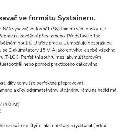
savač ve formátu Systaineru.
ač. Náš vysavač ve formátu Systaineru vám poskytuje
 přepravu a zavěšení přes rameno. Představuje tak
růběžném použití. U třídy prachu L umožňuje bezprašnou
ru se 2 akumulátory 18 V. A jako obvykle k sobě všechno
ineru T-LOC. Perfektní souhru mezi akumulátorovým
 Bluetooth® nebo pomocí praktického dálkového
st, díky tomu lze perfektně přepravovat
rameno a díky odnímatelnému úložnému rámu na hadici má
V (4,0 Ah)
č
vým nářadím se čtyřmi akumulátory a rychlonabíječkou