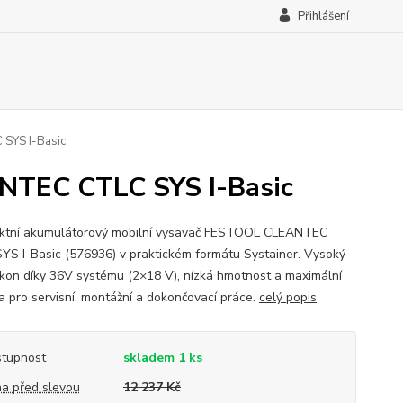
Přihlášení
SYS I-Basic
NTEC CTLC SYS I-Basic
tní akumulátorový mobilní vysavač FESTOOL CLEANTEC
YS I-Basic (576936) v praktickém formátu Systainer. Vysoký
ýkon díky 36V systému (2×18 V), nízká hmotnost a maximální
ta pro servisní, montážní a dokončovací práce.
celý popis
tupnost
skladem 1 ks
a před slevou
12 237 Kč