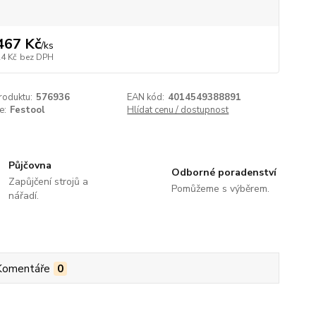
467 Kč
/
ks
24 Kč
bez DPH
roduktu:
576936
EAN kód:
4014549388891
e:
Festool
Hlídat cenu / dostupnost
Půjčovna
Odborné poradenství
Zapůjčení strojů a
Pomůžeme s výběrem.
nářadí.
Komentáře
0