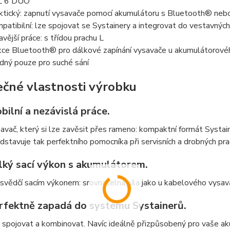
L 6 DUO
ktický: zapnutí vysavače pomocí akumulátoru s Bluetooth® neb
patibilní: lze spojovat se Systainery a integrovat do vestavnýc
avější práce: s třídou prachu L
kce Bluetooth® pro dálkové zapínání vysavače u akumulátorové
dný pouze pro suché sání
ečné vlastnosti výrobku
bilní a nezávislá práce.
avač, který si lze zavěsit přes rameno: kompaktní formát Systai
dstavuje tak perfektního pomocníka při servisních a drobných pra
lký sací výkon s akumulátorem.
svědčí sacím výkonem: srovnatelná síla jako u kabelového vysa
rfektně zapadá do systému Systainerů.
 spojovat a kombinovat. Navíc ideálně přizpůsobený pro vaše a