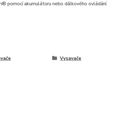
th® pomocí akumulátoru nebo dálkového ovládání.
avače
Vysavače