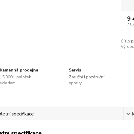
9 
7 8
Číslo p
Výrobc
Kamenná prodejna
Servis
15.000+ položek
Záruční i pozáruční
skladem.
opravy.
etní specifikace
tní specifikace