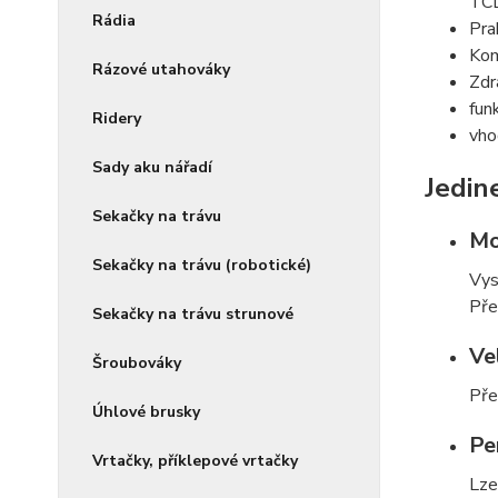
TC
Rádia
Pra
Kom
Rázové utahováky
Zdr
fun
Ridery
vho
Sady aku nářadí
Jedin
Sekačky na trávu
Mo
Sekačky na trávu (robotické)
Vys
Pře
Sekačky na trávu strunové
Ve
Šroubováky
Pře
Úhlové brusky
Pe
Vrtačky, příklepové vrtačky
Lze