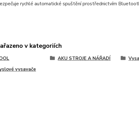
ezpečuje rychlé automatické spuštění prostřednictvím Bluetoo
zařazeno v kategoriích
OOL
AKU STROJE A NÁŘADÍ
Vys
yslové vysavače