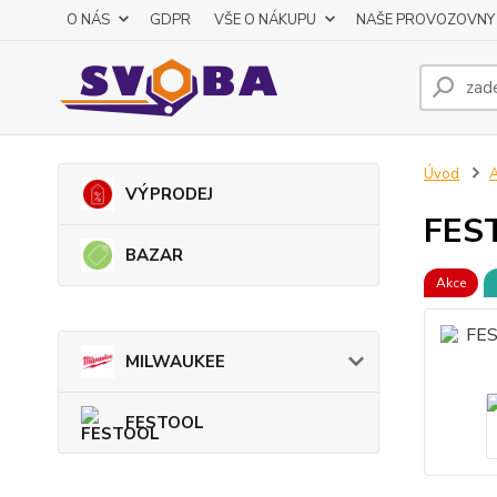
O NÁS
GDPR
VŠE O NÁKUPU
NAŠE PROVOZOVNY
Úvod
VÝPRODEJ
FEST
BAZAR
Akce
MILWAUKEE
FESTOOL