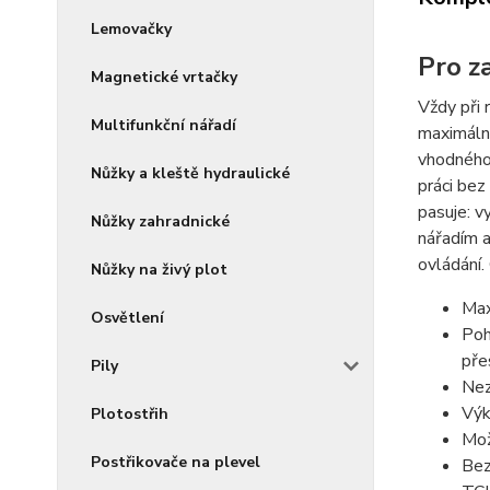
Lemovačky
Pro z
Magnetické vrtačky
Vždy při 
Multifunkční nářadí
maximální
vhodného 
Nůžky a kleště hydraulické
práci bez
pasuje: v
Nůžky zahradnické
nářadím 
ovládání.
Nůžky na živý plot
Max
Osvětlení
Poh
pře
Pily
Nez
Výk
Plotostřih
Mož
Postřikovače na plevel
Bez