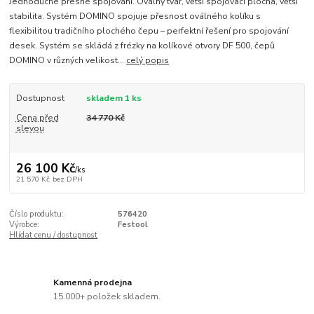
Jednoduché přesné spojování. Oválný tvar, větší spojovací plocha, větší
stabilita. Systém DOMINO spojuje přesnost oválného kolíku s
flexibilitou tradičního plochého čepu – perfektní řešení pro spojování
desek. Systém se skládá z frézky na kolíkové otvory DF 500, čepů
DOMINO v různých velikost...
celý popis
Dostupnost
skladem 1 ks
Cena před
34 770 Kč
slevou
26 100 Kč
/
ks
21 570 Kč
bez DPH
Číslo produktu:
576420
Výrobce:
Festool
Hlídat cenu / dostupnost
Kamenná prodejna
15.000+ položek skladem.