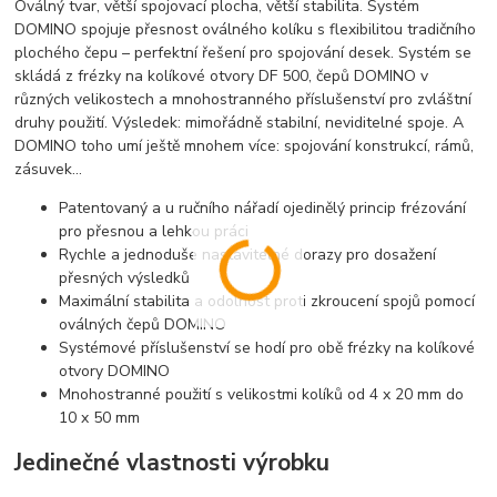
Oválný tvar, větší spojovací plocha, větší stabilita. Systém
DOMINO spojuje přesnost oválného kolíku s flexibilitou tradičního
plochého čepu – perfektní řešení pro spojování desek. Systém se
skládá z frézky na kolíkové otvory DF 500, čepů DOMINO v
různých velikostech a mnohostranného příslušenství pro zvláštní
druhy použití. Výsledek: mimořádně stabilní, neviditelné spoje. A
DOMINO toho umí ještě mnohem více: spojování konstrukcí, rámů,
zásuvek...
Patentovaný a u ručního nářadí ojedinělý princip frézování
pro přesnou a lehkou práci
Rychle a jednoduše nastavitelné dorazy pro dosažení
přesných výsledků
Maximální stabilita a odolnost proti zkroucení spojů pomocí
oválných čepů DOMINO
Systémové příslušenství se hodí pro obě frézky na kolíkové
otvory DOMINO
Mnohostranné použití s velikostmi kolíků od 4 x 20 mm do
10 x 50 mm
Jedinečné vlastnosti výrobku