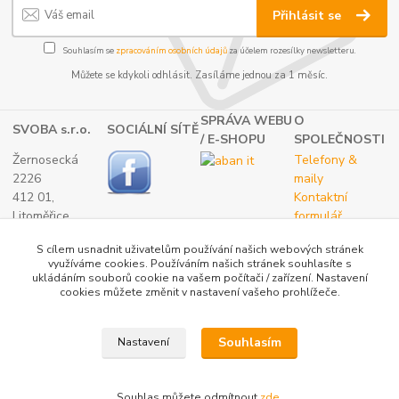
Přihlásit se
Souhlasím se
zpracováním osobních údajů
za účelem rozesílky newsletteru.
Můžete se kdykoli odhlásit. Zasíláme jednou za 1 měsíc.
SPRÁVA WEBU
O
SVOBA s.r.o.
SOCIÁLNÍ SÍTĚ
/ E-SHOPU
SPOLEČNOSTI
Žernosecká
Telefony &
2226
maily
412 01,
Kontaktní
Litoměřice
formulář
TEL.:
O nás
S cílem usnadnit uživatelům používání našich webových stránek
(+420) 416 733
využíváme cookies. Používáním našich stránek souhlasíte s
051
ukládáním souborů cookie na vašem počítači / zařízení. Nastavení
IČ: 27265382
cookies můžete změnit v nastavení vašeho prohlížeče.
DIČ:
CZ27265382
Souhlasím
Nastavení
Katalog internetových obchodů
Souhlas můžete odmítnout
zde
.