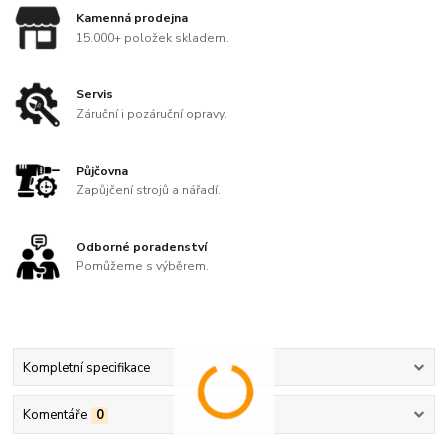
Kamenná prodejna
15.000+ položek skladem.
Servis
Záruční i pozáruční opravy.
Půjčovna
Zapůjčení strojů a nářadí.
Odborné poradenství
Pomůžeme s výběrem.
Kompletní specifikace
Komentáře
0