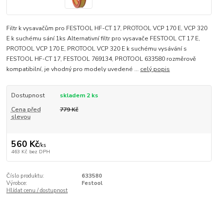
Filtr k vysavačům pro FESTOOL HF-CT 17, PROTOOL VCP 170 E, VCP 320
E k suchému sání 1ks Alternativní filtr pro vysavače FESTOOL CT 17 E,
PROTOOL VCP 170 E, PROTOOL VCP 320 E k suchému vysávání s
FESTOOL HF-CT 17, FESTOOL 769134, PROTOOL 633580 rozměrově
kompatibilní, je vhodný pro modely uvedené ...
celý popis
Dostupnost
skladem 2 ks
Cena před
779 Kč
slevou
560 Kč
/
ks
463 Kč
bez DPH
Číslo produktu:
633580
Výrobce:
Festool
Hlídat cenu / dostupnost