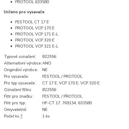
PROTOOL 633580
Určeno pro vysavače
FESTOOL CT 17 E
PROTOOL VCP 170 E
PROTOOL VCP 171 E-L
PROTOOL VCP 320 E
PROTOOL VCP 321 E-L
Typové označení:
822556
Alternativní výrobce:
ANO
Originální výrobce:
NE
Pro vysavače:
FESTOOL / PROTOOL
Pro typ vysavače:
CT 17 E, VCP 170 E, VCP 320 E
Označení filtru:
822556
Filtr pro značku:
FESTOOL / PROTOOL
Filtr pro typ:
HF-CT 17, 769134, 633580
Omyvatelné:
NE
Počet ks
?
:
1
ks